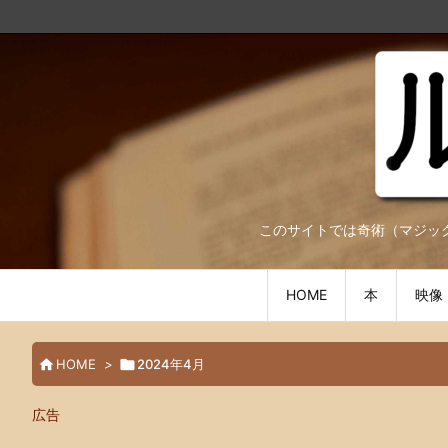
このサイトでは奇術（マジック）に関する情報
HOME
本
映像

HOME
>

2024年4月
広告