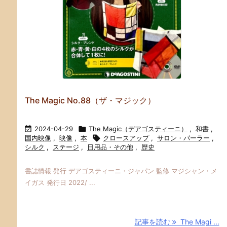
The Magic No.88（ザ・マジック）

2024-04-29

The Magic（デアゴスティーニ）
,
和書
,
国内映像
,
映像
,
本

クロースアップ
,
サロン・パーラー
,
シルク
,
ステージ
,
日用品・その他
,
歴史
書誌情報 発行 デアゴスティーニ・ジャパン 監修 マジシャン・メ
イガス 発行日 2022/ ...
記事を読む
The Magi ...