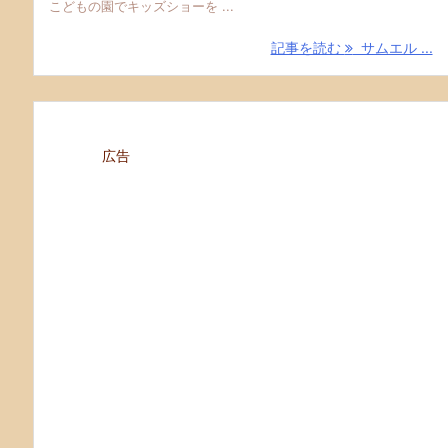
こどもの園でキッズショーを ...
記事を読む
サムエル ...
広告