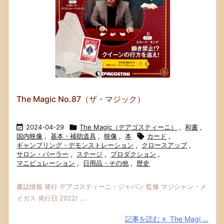
The Magic No.87（ザ・マジック）

2024-04-29

The Magic（デアゴスティーニ）
,
和書
,
国内映像
,
基本・補助道具
,
映像
,
本

カード
,
ギャンブリング・デモンストレーション
,
クロースアップ
,
サロン・パーラー
,
ステージ
,
プロダクション
,
マニピュレーション
,
日用品・その他
,
歴史
書誌情報 発行 デアゴスティーニ・ジャパン 監修 マジシャン・メ
イガス 発行日 2022/ ...
記事を読む
The Magi ...