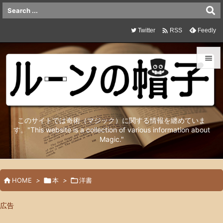

Twitter
Feedly
RSS


メニュ

サイド
このサイトでは奇術（マジック）に関する情報を纏めていま

す。"This website is a collection of various information about
Magic."
前へ

次へ


HOME
>

本
>

洋書
検索
広告