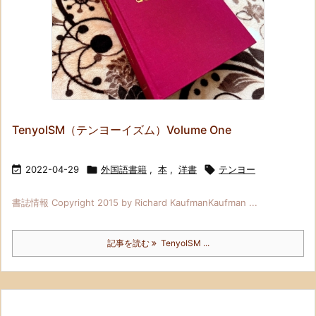
TenyoISM（テンヨーイズム）Volume One

2022-04-29

外国語書籍
,
本
,
洋書

テンヨー
書誌情報 Copyright 2015 by Richard KaufmanKaufman ...
記事を読む
TenyoISM ...