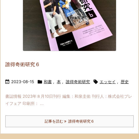
誰得奇術研究６

2023-08-15

和書
,
本
,
誰得奇術研究

エッセイ
,
歴史
書誌情報 2023年８月10日刊行 編集：和泉圭佑 刊行人：株式会社プレ
イフェア 印刷所： ...
記事を読む
誰得奇術研究６