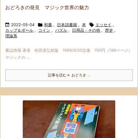
おどろきの発見 マジック世界の魅力

2022-05-04

和書
,
日本語書籍
,
本

エッセイ
,
カップ＆ボール
,
コイン
,
パズル
,
日用品・その他
,
歴史
,
理論系
書誌情報 著者 松田道弘初版 1999/9/20定価 700円（196ページ）
マジックの ...
記事を読む
おどろき ...