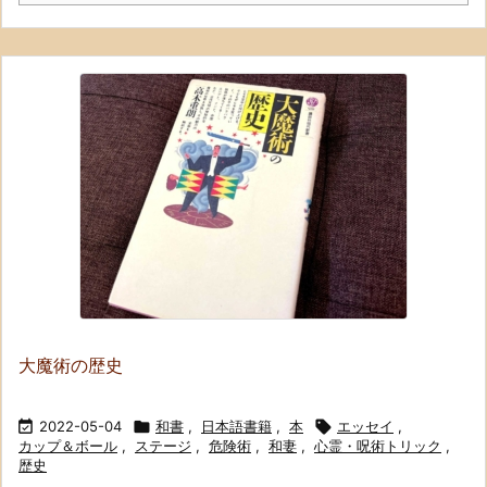
大魔術の歴史

2022-05-04

和書
,
日本語書籍
,
本

エッセイ
,
カップ＆ボール
,
ステージ
,
危険術
,
和妻
,
心霊・呪術トリック
,
歴史