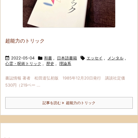
超能力のトリック

2022-05-04

和書
,
日本語書籍

エッセイ
,
メンタル
,
心霊・呪術トリック
,
歴史
,
理論系
書誌情報 著者 松田道弘初版 1985年12月20日発行 講談社定価
530円（219ペー ...
記事を読む
超能力のトリック