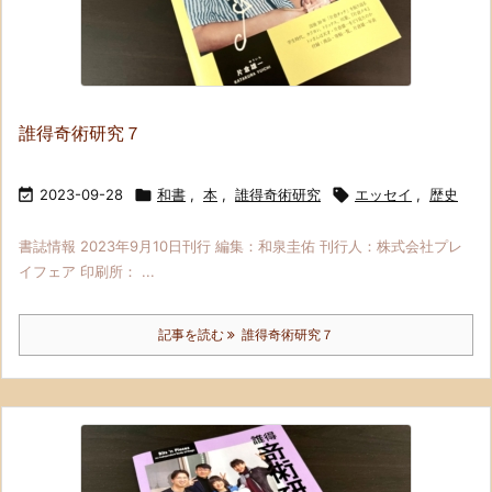
誰得奇術研究７

2023-09-28

和書
,
本
,
誰得奇術研究

エッセイ
,
歴史
書誌情報 2023年9月10日刊行 編集：和泉圭佑 刊行人：株式会社プレ
イフェア 印刷所： ...
記事を読む
誰得奇術研究７