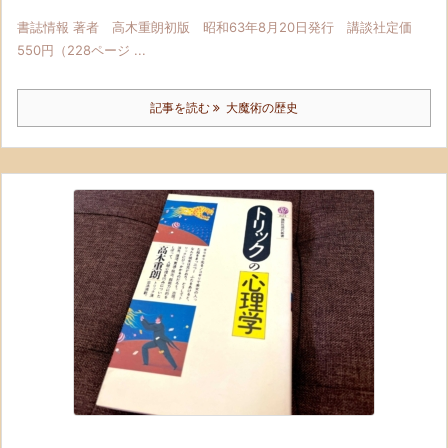
書誌情報 著者 高木重朗初版 昭和63年8月20日発行 講談社定価
550円（228ページ ...
記事を読む
大魔術の歴史