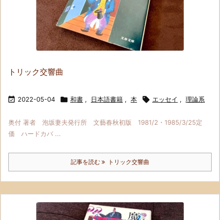
トリック交響曲

2022-05-04

和書
,
日本語書籍
,
本

エッセイ
,
理論系
奥付 著者 泡坂妻夫発行所 文藝春秋初版 1981/2・1985/3/25定
価 ハードカバ ...
記事を読む
トリック交響曲