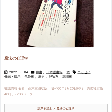
魔法の心理学

2022-05-04

和書
,
日本語書籍
,
本

エッセイ
,
催眠・暗示
,
危険術
,
歴史
,
理論系
,
記憶術
書誌情報 著者 高木重朗初版 昭和60年8月20日発行 講談社定価
480円（236ページ ...
記事を読む
魔法の心理学