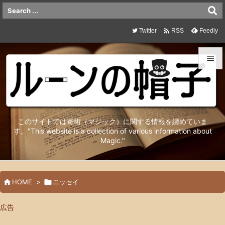

Twitter
Feedly
RSS


メニュ

サイド
このサイトでは奇術（マジック）に関する情報を纏めていま

す。"This website is a collection of various information about
Magic."
前へ

次へ


HOME
>

エッセイ
検索
広告