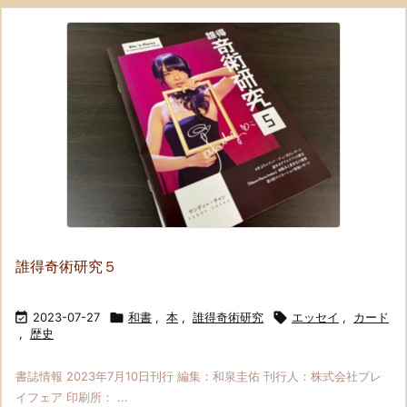
誰得奇術研究５

2023-07-27

和書
,
本
,
誰得奇術研究

エッセイ
,
カード
,
歴史
書誌情報 2023年7月10日刊行 編集：和泉圭佑 刊行人：株式会社プレ
イフェア 印刷所： ...