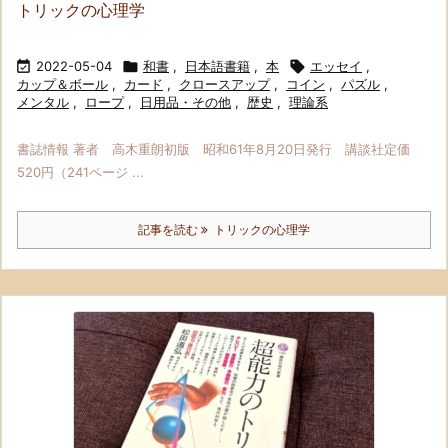
トリックの心理学

2022-05-04

和書
,
日本語書籍
,
本

エッセイ
,
カップ＆ボール
,
カード
,
クロースアップ
,
コイン
,
パズル
,
メンタル
,
ロープ
,
日用品・その他
,
歴史
,
理論系
書誌情報 著者 高木重朗初版 昭和61年8月20日発行 講談社定価
520円（241ページ ...
記事を読む
トリックの心理学