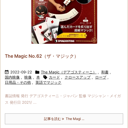
The Magic No.62（ザ・マジック）

2022-09-22

The Magic（デアゴスティーニ）
,
和書
,
国内映像
,
映像
,
本

カード
,
クロースアップ
,
ロープ
,
日用品・その他
,
英語でマジック
書誌情報 発行 デアゴスティーニ・ジャパン 監修 マジシャン・メイガ
ス 発行日 2021/ ...
記事を読む
The Magi ...