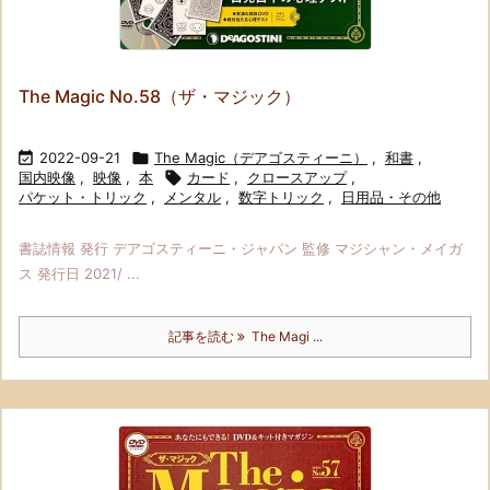
The Magic No.58（ザ・マジック）

2022-09-21

The Magic（デアゴスティーニ）
,
和書
,
国内映像
,
映像
,
本

カード
,
クロースアップ
,
パケット・トリック
,
メンタル
,
数字トリック
,
日用品・その他
書誌情報 発行 デアゴスティーニ・ジャパン 監修 マジシャン・メイガ
ス 発行日 2021/ ...
記事を読む
The Magi ...