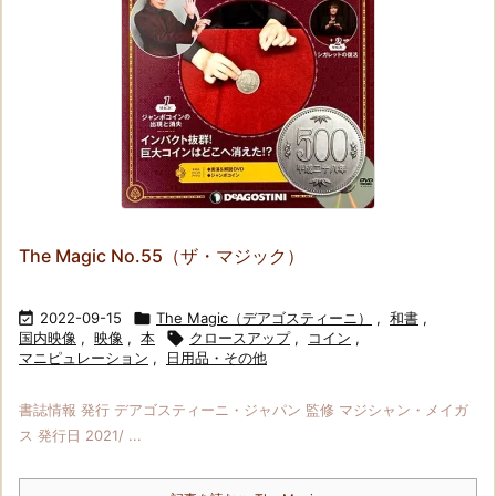
The Magic No.55（ザ・マジック）

2022-09-15

The Magic（デアゴスティーニ）
,
和書
,
国内映像
,
映像
,
本

クロースアップ
,
コイン
,
マニピュレーション
,
日用品・その他
書誌情報 発行 デアゴスティーニ・ジャパン 監修 マジシャン・メイガ
ス 発行日 2021/ ...