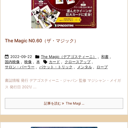
The Magic N0.60（ザ・マジック）

2022-09-22

The Magic（デアゴスティーニ）
,
和書
,
国内映像
,
映像
,
本

カード
,
クロースアップ
,
サロン・パーラー
,
パケット・トリック
,
メンタル
,
ロープ
書誌情報 発行 デアゴスティーニ・ジャパン 監修 マジシャン・メイガ
ス 発行日 2021/ ...
記事を読む
The Magi ...