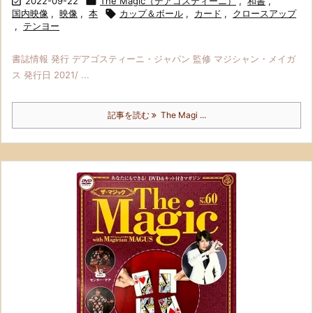

2022-09-22

The Magic（デアゴスティーニ）
,
和書
,
国内映像
,
映像
,
本

カップ＆ボール
,
カード
,
クロースアップ
,
テンヨー
書誌情報 発行 デアゴスティーニ・ジャパン 監修 マジシャン・メイガ
ス 発行日 2021/ ...
記事を読む
The Magi ...