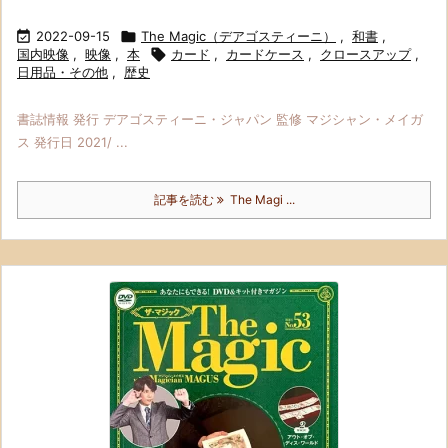

2022-09-15

The Magic（デアゴスティーニ）
,
和書
,
国内映像
,
映像
,
本

カード
,
カードケース
,
クロースアップ
,
日用品・その他
,
歴史
書誌情報 発行 デアゴスティーニ・ジャパン 監修 マジシャン・メイガ
ス 発行日 2021/ ...
記事を読む
The Magi ...