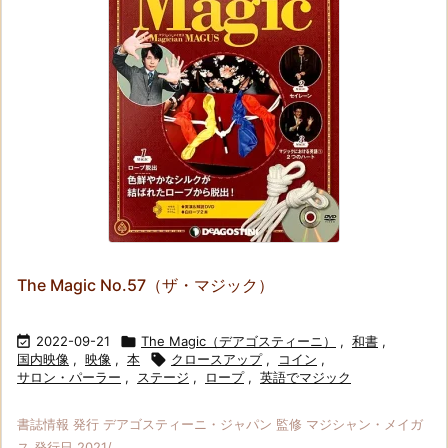
The Magic No.57（ザ・マジック）

2022-09-21

The Magic（デアゴスティーニ）
,
和書
,
国内映像
,
映像
,
本

クロースアップ
,
コイン
,
サロン・パーラー
,
ステージ
,
ロープ
,
英語でマジック
書誌情報 発行 デアゴスティーニ・ジャパン 監修 マジシャン・メイガ
ス 発行日 2021/ ...