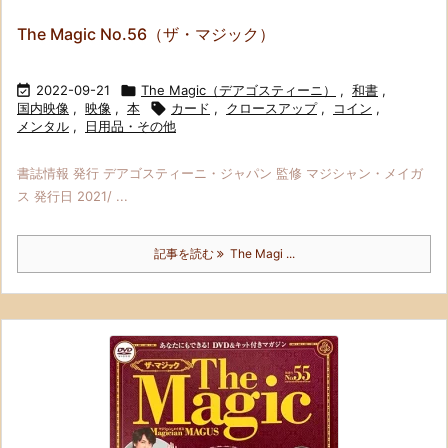
The Magic No.56（ザ・マジック）

2022-09-21

The Magic（デアゴスティーニ）
,
和書
,
国内映像
,
映像
,
本

カード
,
クロースアップ
,
コイン
,
メンタル
,
日用品・その他
書誌情報 発行 デアゴスティーニ・ジャパン 監修 マジシャン・メイガ
ス 発行日 2021/ ...
記事を読む
The Magi ...