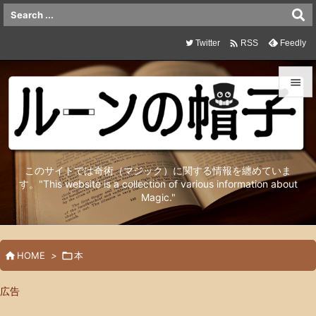

Twitter
Feedly
RSS


メニュ

サイド
このサイトでは奇術（マジック）に関する情報を纏めていま

す。"This website is a collection of various information about
Magic."
前へ

次へ


HOME
>

本
検索
広告