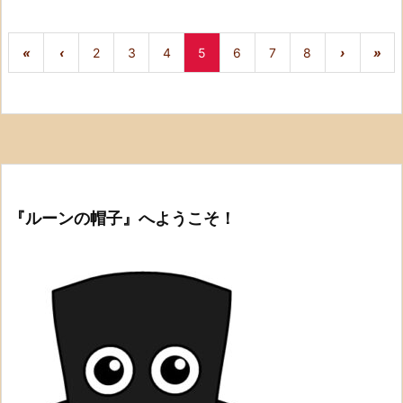
«
‹
2
3
4
5
6
7
8
›
»
『ルーンの帽子』へようこそ！