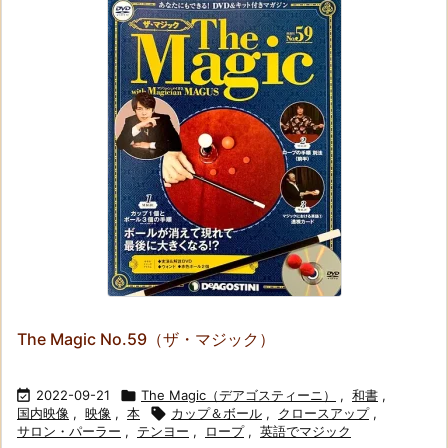
The Magic No.59（ザ・マジック）

2022-09-21

The Magic（デアゴスティーニ）
,
和書
,
国内映像
,
映像
,
本

カップ＆ボール
,
クロースアップ
,
サロン・パーラー
,
テンヨー
,
ロープ
,
英語でマジック