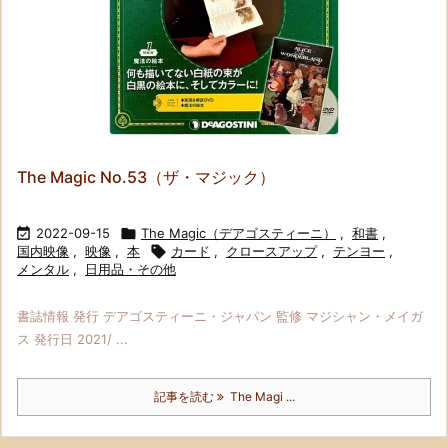
The Magic No.53（ザ・マジック）

2022-09-15

The Magic（デアゴスティーニ）
,
和書
,
国内映像
,
映像
,
本

カード
,
クロースアップ
,
テンヨー
,
メンタル
,
日用品・その他
書誌情報 発行 デアゴスティーニ・ジャパン 監修 マジシャン・メイガ
ス 発行日 2021/ ...
記事を読む
The Magi ...