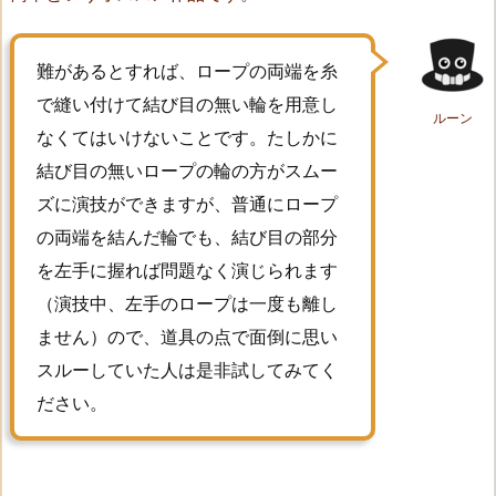
t）
1
難があるとすれば、ロープの両端を糸
8.
⑰
で縫い付けて結び目の無い輪を用意し
ルーン
コ
なくてはいけないことです。たしかに
ン
結び目の無いロープの輪の方がスムー
バ
ズに演技ができますが、普通にロープ
ー
の両端を結んだ輪でも、結び目の部分
ジ
を左手に握れば問題なく演じられます
ェ
ン
（演技中、左手のロープは一度も離し
ス
ません）ので、道具の点で面倒に思い
（C
スルーしていた人は是非試してみてく
o
ださい。
n
v
e