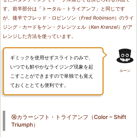
i
す。前半部分は「トータル・トライアンフ」と同じです
u
が、後半でフレッド・ロビンソン（
Fred Robinson
）のライ
m
p
ジング・カードをケン・クレンツェル（
Ken Krenzel
）がア
h）
レンジした方法を使っています。
1
4.
ギミックを使用せずスライトのみで、
⑬
いつでも鮮やかなライジング現象を起
ラ
ルーン
こすことができますので単独でも覚え
イ
ジ
ておくととても便利です。
ン
グ・
ト
ラ
⑭カラーシフト・トライアンフ（Color – Shift
イ
Triumph）
ア