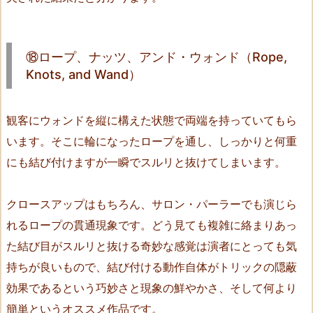
ー
ト
（T
⑱ロープ、ナッツ、アンド・ウォンド（Rope,
h
Knots, and Wand）
e
D
o
観客にウォンドを縦に構えた状態で両端を持っていてもら
u
います。そこに輪になったロープを通し、しっかりと何重
b
にも結び付けますが一瞬でスルリと抜けてしまいます。
l
e
クロースアップはもちろん、サロン・パーラーでも演じら
T
れるロープの貫通現象です。どう見ても複雑に絡まりあっ
h
た結び目がスルリと抜ける奇妙な感覚は演者にとっても気
o
u
持ちが良いもので、結び付ける動作自体がトリックの隠蔽
g
効果であるという巧妙さと現象の鮮やかさ、そして何より
h
簡単というオススメ作品です。