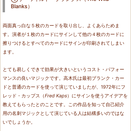
Blanks）
B
l
a
両面真っ白な５枚のカードを取り出し、よくあらためま
n
す。演者が１枚のカードにサインして他の４枚のカードに
k
擦りつけるとすべてのカードにサインが印刷されてしまい
s）
ます。
6.
⑤
ザ・
とても易しくできて効果が大きいというコスト・パフォー
ソ
マンスの良いマジックです。高木氏は最初ブランク・カー
リ
ドと普通のカードを使って演じていましたが、1972年にフ
ッ
レッド・カップス（
Fred Kaps
）にサインを使うアイデアを
ド・
教えてもらったとのことです。この作品を知って自己紹介
カ
用の名刺マジックとして演じている人は結構多いのではな
ッ
いでしょうか。
プ
（T