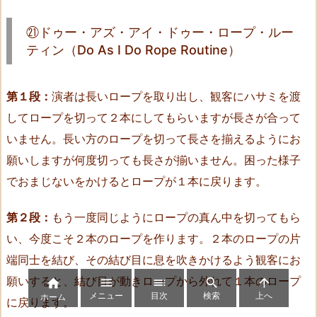
a
㉑ドゥー・アズ・アイ・ドゥー・ロープ・ルー
n
ティン（Do As I Do Rope Routine）
d）
2
0.
第１段：
演者は長いロープを取り出し、観客にハサミを渡
⑲
してロープを切って２本にしてもらいますが長さが合って
ダ
いません。長い方のロープを切って長さを揃えるようにお
ブ
願いしますが何度切っても長さが揃いません。困った様子
ル・
でおまじないをかけるとロープが１本に戻ります。
カ
ッ
第２段：
もう一度同じようにロープの真ん中を切ってもら
ト・
い、今度こそ２本のロープを作ります。２本のロープの片
ア
端同士を結び、その結び目に息を吹きかけるよう観客にお
ン
ド・
願いすると、結び目が動きロープから外れて１本のロープ





メニュー
目次
検索
上へ
リ
ホーム
に戻ります。
ス