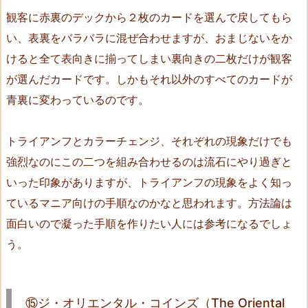
ン
観客に赤裏のデックから２枚のカードを選んで戻してもら
フ
い、表裏をバラバラに混ぜ合わせますが、おまじないをか
（R
けると全て表向きに揃ってしまい裏向きの二枚だけが観客
i
s
が選んだカードです。しかもそれ以外のすべてのカードが
i
青裏に変わっているのです。
n
g
トライアンフとカラーチェンジ、それぞれの現象だけでも
T
強烈なのにこの二つを組み合わせるのは流石にやり過ぎと
r
いった印象がありますが、トライアンフの現象をよく知っ
i
u
ているマニア向けの手順なのかなと思われます。方法論は
m
面白いので凝った手順を作りたい人には参考になるでしょ
p
う。
h）
1
5.
⑮ジ・オリエンタル・コインズ（The Oriental