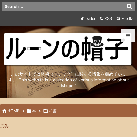

Twitter
Feedly
RSS


メニュ

サイド
このサイトでは奇術（マジック）に関する情報を纏めていま

す。"This website is a collection of various information about
Magic."
前へ

次へ


HOME
>

本
>

和書
検索
広告