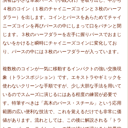
イ
４枚のコイン（１枚のチャイニーズコインと３枚のハーフ
シ
ダラー）を出します。コインとパースをあらためてチャイ
ョ
ン
ニーズコインを再びパースの中にしまって口をパチンと閉
（T
じます。３枚のハーフダラーを左手に握りパースでおまじ
r
ないをかけると瞬時にチャイニーズコインに変化してお
a
り、パースの中には３枚のハーフダラーが入っています。
n
s
複数枚のコインが一気に移動するインパクトの強い交換現
–
象（トランスポジション）です。エキストラやギミックを
P
u
使わないクリーンな手順ですが、少し大胆な手法を用いて
r
いるのでスムーズに演じるにはある程度の練習が必要で
s
す。特筆すべきは「高木のパース・スチール」という応用
e
範囲の広い便利な技法で、これを覚えるだけでも非常に価
–
値があります。流れとしては、この後に解説される「トラ
T