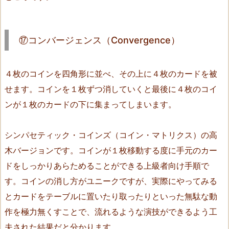
n
t
a
⑰コンバージェンス（Convergence）
l
C
４枚のコインを四角形に並べ、その上に４枚のカードを被
o
i
せます。コインを１枚ずつ消していくと最後に４枚のコイ
n
ンが１枚のカードの下に集まってしまいます。
s）
1
シンパセティック・コインズ（コイン・マトリクス）の高
7.
木バージョンです。コインが１枚移動する度に手元のカー
⑯
ドをしっかりあらためることができる上級者向け手順で
ザ・
す。コインの消し方がユニークですが、実際にやってみる
ダ
とカードをテーブルに置いたり取ったりといった無駄な動
ブ
ル・
作を極力無くすことで、流れるような演技ができるよう工
ソ
夫された結果だと分かります。