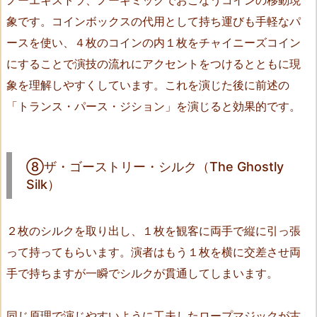
（T
h
象です。コインボックスの代用として持ち運びも手軽なパ
e
ースを使い、４枚のコインの内１枚をチャイニーズコイン
G
にすることで演技の流れにアクセントをつけるとともに現
h
象を理解しやすくしています。これを演じた後に前述の
o
「トランス・パース・ジション」を演じると効果的です。
s
t
l
⑧ザ・ゴーストリー・シルク（The Ghostly
y
Silk）
S
i
l
２枚のシルクを取り出し、１枚を観客に両手で縦に引っ張
k）
って持ってもらいます。演者はもう１枚を横に交差させ両
1
手で持ちますが一瞬でシルクが貫通してしまいます。
0.
⑨
同じ原理で演じやすいように工夫したロープマジックが古