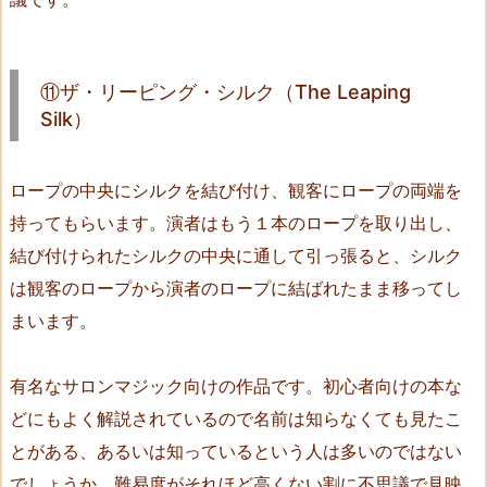
O
R
O
⑪ザ・リーピング・シルク（The Leaping
P
Silk）
E）
1
ロープの中央にシルクを結び付け、観客にロープの両端を
2.
持ってもらいます。演者はもう１本のロープを取り出し、
⑪
ザ・
結び付けられたシルクの中央に通して引っ張ると、シルク
リ
は観客のロープから演者のロープに結ばれたまま移ってし
ー
まいます。
ピ
ン
有名なサロンマジック向けの作品です。初心者向けの本な
グ・
どにもよく解説されているので名前は知らなくても見たこ
シ
ル
とがある、あるいは知っているという人は多いのではない
ク
でしょうか。難易度がそれほど高くない割に不思議で見映