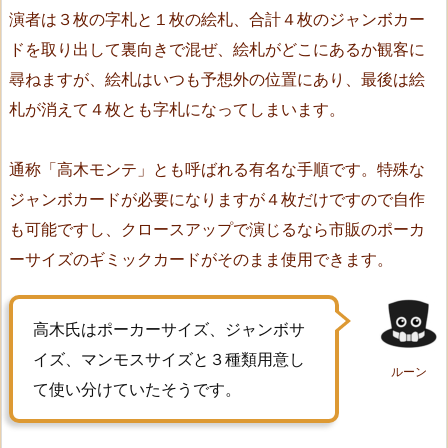
ド・
演者は３枚の字札と１枚の絵札、合計４枚のジャンボカー
ウ
ドを取り出して裏向きで混ぜ、絵札がどこにあるか観客に
ォ
尋ねますが、絵札はいつも予想外の位置にあり、最後は絵
ン
札が消えて４枚とも字札になってしまいます。
ド
（R
o
通称「高木モンテ」とも呼ばれる有名な手順です。特殊な
p
ジャンボカードが必要になりますが４枚だけですので自作
e,
も可能ですし、クロースアップで演じるなら市販のポーカ
K
ーサイズのギミックカードがそのまま使用できます。
n
o
t
高木氏はポーカーサイズ、ジャンボサ
s,
イズ、マンモスサイズと３種類用意し
a
ルーン
て使い分けていたそうです。
n
d
W