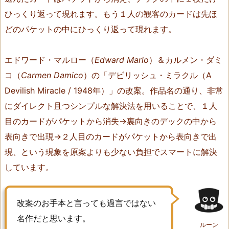
c
ひっくり返って現れます。もう１人の観客のカードは先ほ
t）
どのパケットの中にひっくり返って現れます。
3.
②
エドワード・マルロー（
Edward Marlo
）＆カルメン・ダミ
タ
カ
コ（
Carmen Damico
）の「デビリッシュ・ミラクル（A
ギ
Devilish Miracle / 1948年）」の改案。作品名の通り、非常
ズ・
にダイレクト且つシンプルな解決法を用いることで、１人
コ
目のカードがパケットから消失→裏向きのデックの中から
イ
表向きで出現→２人目のカードがパケットから表向きで出
ン
現、という現象を原案よりも少ない負担でスマートに解決
ズ・
ア
しています。
ク
ロ
改案のお手本と言っても過言ではない
ス
名作だと思います。
（T
ルーン