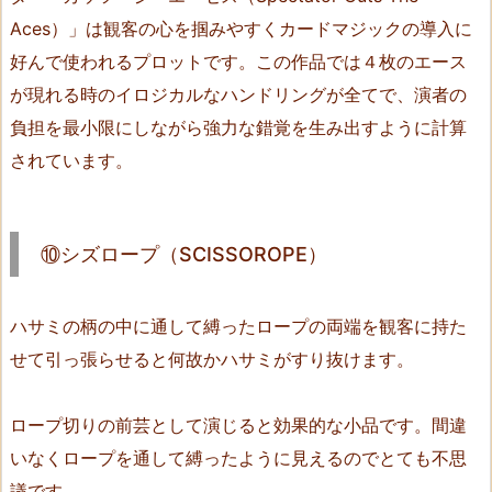
i
Aces）」は観客の心を掴みやすくカードマジックの導入に
r
好んで使われるプロットです。この作品では４枚のエース
s
が現れる時のイロジカルなハンドリングが全てで、演者の
t?）
負担を最小限にしながら強力な錯覚を生み出すように計算
1
されています。
1.
⑩
シ
⑩シズロープ（SCISSOROPE）
ズ
ロ
ー
ハサミの柄の中に通して縛ったロープの両端を観客に持た
プ
せて引っ張らせると何故かハサミがすり抜けます。
（S
C
ロープ切りの前芸として演じると効果的な小品です。間違
I
S
いなくロープを通して縛ったように見えるのでとても不思
S
議です。