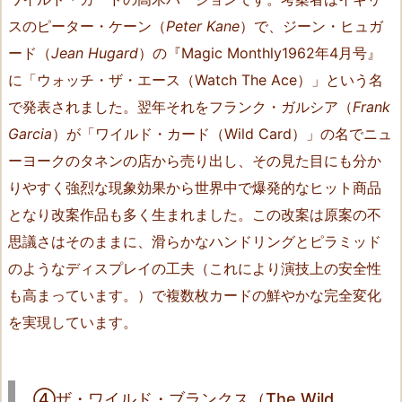
④
スのピーター・ケーン（
Peter Kane
）で、ジーン・ヒュガ
ザ・
ワ
ード（
Jean Hugard
）の『Magic Monthly1962年4月号』
イ
に「ウォッチ・ザ・エース（Watch The Ace）」という名
ル
で発表されました。翌年それをフランク・ガルシア（
Frank
ド・
Garcia
）が「ワイルド・カード（Wild Card）」の名でニュ
ブ
ーヨークのタネンの店から売り出し、その見た目にも分か
ラ
りやすく強烈な現象効果から世界中で爆発的なヒット商品
ン
ク
となり改案作品も多く生まれました。この改案は原案の不
ス
思議さはそのままに、滑らかなハンドリングとピラミッド
（T
のようなディスプレイの工夫（これにより演技上の安全性
h
も高まっています。）で複数枚カードの鮮やかな完全変化
e
を実現しています。
W
i
l
④ザ・ワイルド・ブランクス（The Wild
d