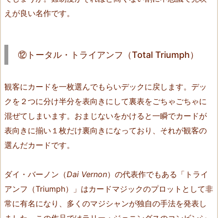
（T
えが良い名作です。
h
e
L
⑫トータル・トライアンフ（Total Triumph）
e
a
p
観客にカードを一枚選んでもらいデックに戻します。デッ
i
クを２つに分け半分を表向きにして裏表をごちゃごちゃに
n
混ぜてしまいます。おまじないをかけると一瞬でカードが
g
表向きに揃い１枚だけ裏向きになっており、それが観客の
S
選んだカードです。
i
l
k）
ダイ・バーノン（
Dai Vernon
）の代表作でもある「トライ
1
アンフ（Triumph）」はカードマジックのプロットとして非
3.
常に有名になり、多くのマジシャンが独自の手法を発表し
⑫
ました。この作品ではラリー・ジェニングスのコンビンシ