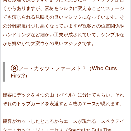
フ
ー・
くからありますが、素材をシルクに変えることでステージ
カ
でも演じられる見映えの良いマジックになっています。そ
ッ
の分難易度は少し高くなっていますが観客との位置関係や
ツ・
ハンドリングなど細かい工夫が成されていて、シンプルな
フ
がら鮮やかで大変ウケの良いマジックです。
ァ
ー
ス
⑨フー・カッツ・ファースト？（Who Cuts
ト？
First?）
（W
h
o
観客にデックを４つの山（パイル）に分けてもらい、それ
C
ぞれのトップカードを表返すと４枚のエースが現れます。
u
t
観客がカットしたところからエースが現れる「スペクテイ
s
F
ター・カッツ・ジ・エーセス（Spectator Cuts The