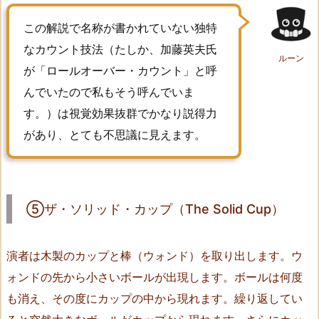
h
この解説で名称が書かれていない独特
e
なカウント技法（たしか、加藤英夫氏
S
ルーン
が「ロールオーバー・カウント」と呼
o
l
んでいたので私もそう呼んでいま
i
す。）は視覚効果抜群でかなり説得力
d
があり、とても不思議に見えます。
C
u
p）
7.
⑤ザ・ソリッド・カップ（The Solid Cup）
⑥
ト
演者は木製のカップと棒（ウォンド）を取り出します。ウ
ラ
ォンドの先から小さいボールが出現します。ボールは何度
ン
ス
も消え、その度にカップの中から現れます。繰り返してい
パ