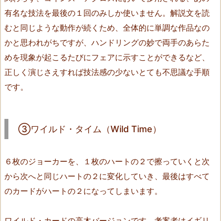
③
有名な技法を最後の１回のみしか使いません。解説文を読
ワ
むと同じような動作が続くため、全体的に単調な作品なの
イ
ル
かと思われがちですが、ハンドリングの妙で両手のあらた
ド・
めを現象が起こるたびにフェアに示すことができるなど、
タ
正しく演じさえすれば技法感の少ないとても不思議な手順
イ
です。
ム
（W
i
③ワイルド・タイム（Wild Time）
l
d
T
６枚のジョーカーを、１枚のハートの２で擦っていくと次
i
から次へと同じハートの２に変化していき、最後はすべて
m
のカードがハートの２になってしまいます。
e）
5.
ワイルド・カードの高木バージョンです。考案者はイギリ