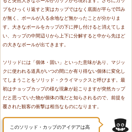
ると突然大きなボールがカップから現れます。さらにカッ
ー
プをひっくり返すと実はカップではなく底面が平らで凹み
ス
が無く、ボールが入る余地など無かったことが分かりま
ジ
す。大きなボールをカップの下に押し付けると消えてしま
シ
い、カップの中間辺りから上下に分解すると中から先ほど
ョ
ン
の大きなボールが出てきます。
（T
r
ソリッドには「個体・固い」といった意味があり、マジッ
a
クに使われる道具がいつの間にか有り得ない個体に変化し
n
てしまうことをソリッド・クライマックスと呼びます。最
s
初はチョップカップの様な現象が起こりますが突然カップ
–
だと思っていた物が個体の塊だと知らされるので、前提を
P
u
覆された観客の衝撃は相当なものになります。
r
s
このソリッド・カップのアイデアは高
e