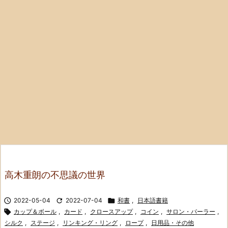
高木重朗の不思議の世界

2022-05-04

2022-07-04

和書
,
日本語書籍

カップ＆ボール
,
カード
,
クロースアップ
,
コイン
,
サロン・パーラー
,
シルク
,
ステージ
,
リンキング・リング
,
ロープ
,
日用品・その他