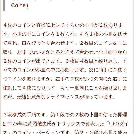
⑭
Coins）
カ
ラ
４枚のコインと直径12センチくらいの小皿が２枚ありま
ー
シ
す。小皿の中にコインを１枚入れ、もう１枚の小皿を伏せ
フ
て重ね、口をぴったり合わせます。２枚目のコインを手に
ト・
取り、おまじないをかけると消えて合わせた小皿の中から
ト
２枚のコインが出てきます。３枚目４枚目と繰り返し、す
ラ
べてのコインが小皿の中に移動します。次に両手に２枚ず
イ
つコインを握りますが、左手の２枚がいつの間にか右手に
ア
ン
移動して４枚になります。もう一度同じことを繰り返しま
フ
すが、最後は意外なクライマックスが待っています。
（C
o
３段構成の手順です。第１段での２枚の小皿を使った原理
l
は1975年に赤沼敏夫氏がトリックスで発表した「UFOダイ
o
ス」のコイン・バージョンです。第２・３段は小皿を使わ
r