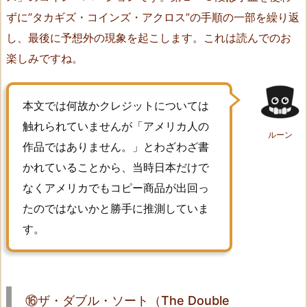
ずに”タカギズ・コインズ・アクロス”の手順の一部を繰り返
–
S
し、最後に予想外の現象を起こします。これは読んでのお
h
楽しみですね。
i
f
本文では何故かクレジットについては
t
T
触れられていませんが「アメリカ人の
ルーン
r
作品ではありません。」とわざわざ書
i
かれていることから、当時日本だけで
u
なくアメリカでもコピー商品が出回っ
m
たのではないかと勝手に推測していま
p
す。
h）
1
6.
⑮
⑯ザ・ダブル・ソート（The Double
ジ・