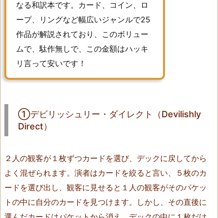
なる和訳本です。カード、コイン、ロ
レ
ープ、リングなど幅広いジャンルで25
ク
ト
作品が解説されており、このボリュー
（D
ムで、駄作無しで、この金額はハッキ
e
リ言って安いです！
v
i
l
i
①デビリッシュリー・ダイレクト（Devilishly
s
Direct）
h
l
２人の観客が１枚ずつカードを選び、デックに戻してから
y
D
よく混ぜられます。演者はカードを絞ると言い、５枚のカ
i
ードを選び出し、観客に見せると１人の観客がそのパケッ
r
トの中に自分のカードを見つけます。しかし、その直後に
e
選んだカードはパケットから消え、デックの中に１枚だけ