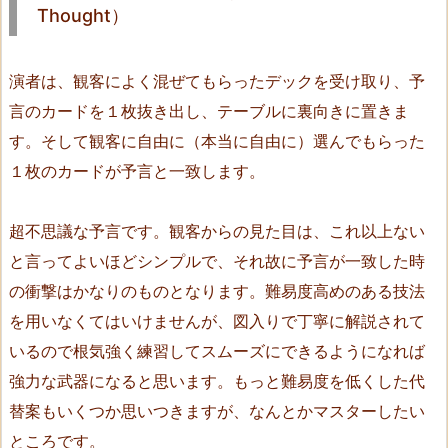
Thought）
オ
リ
エ
演者は、観客によく混ぜてもらったデックを受け取り、予
ン
言のカードを１枚抜き出し、テーブルに裏向きに置きま
タ
す。そして観客に自由に（本当に自由に）選んでもらった
ル・
１枚のカードが予言と一致します。
コ
イ
超不思議な予言です。観客からの見た目は、これ以上ない
ン
ズ
と言ってよいほどシンプルで、それ故に予言が一致した時
（T
の衝撃はかなりのものとなります。難易度高めのある技法
h
を用いなくてはいけませんが、図入りで丁寧に解説されて
e
いるので根気強く練習してスムーズにできるようになれば
O
強力な武器になると思います。もっと難易度を低くした代
r
替案もいくつか思いつきますが、なんとかマスターしたい
i
e
ところです。