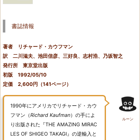
1.
書
誌
書誌情報
情
報
著者 リチャード・カウフマン
2.
①
訳 二川滋夫、池田信彦、三好良、志村浩、乃坂智之
デ
発行所 東京堂出版
ビ
初版 1992/05/10
リ
定価 2,600円（141ページ）
ッ
シ
ュ
1990年にアメリカでリチャード・カウ
リ
フマン（
Richard Kaufman
）の手によ
ルーン
ー・
り出版された『THE AMAZING MIRAC
ダ
LES OF SHIGEO TAKAGI』の逆輸入と
イ