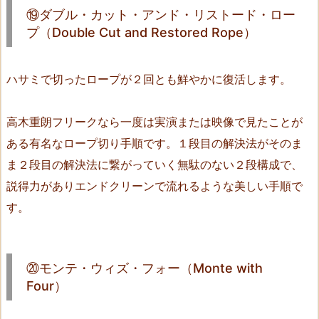
r
⑲ダブル・カット・アンド・リストード・ロー
g
プ（Double Cut and Restored Rope）
e
n
ハサミで切ったロープが２回とも鮮やかに復活します。
c
e）
1
高木重朗フリークなら一度は実演または映像で見たことが
9.
ある有名なロープ切り手順です。１段目の解決法がそのま
⑱
ま２段目の解決法に繋がっていく無駄のない２段構成で、
ロ
説得力がありエンドクリーンで流れるような美しい手順で
ー
す。
プ、
ナ
ッ
ツ、
⑳モンテ・ウィズ・フォー（Monte with
Four）
ア
ン