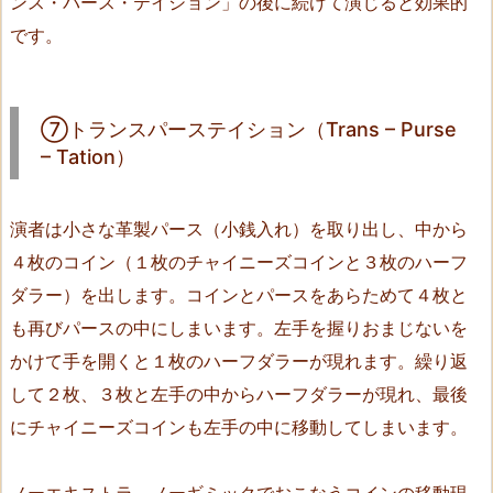
ンス・パース・テイション」の後に続けて演じると効果的
a
t
です。
i
o
n）
⑦トランスパーステイション（Trans – Purse
9.
– Tation）
⑧
ザ・
演者は小さな革製パース（小銭入れ）を取り出し、中から
ゴ
４枚のコイン（１枚のチャイニーズコインと３枚のハーフ
ー
ダラー）を出します。コインとパースをあらためて４枚と
ス
ト
も再びパースの中にしまいます。左手を握りおまじないを
リ
かけて手を開くと１枚のハーフダラーが現れます。繰り返
ー・
して２枚、３枚と左手の中からハーフダラーが現れ、最後
シ
にチャイニーズコインも左手の中に移動してしまいます。
ル
ク
ノーエキストラ、ノーギミックでおこなうコインの移動現