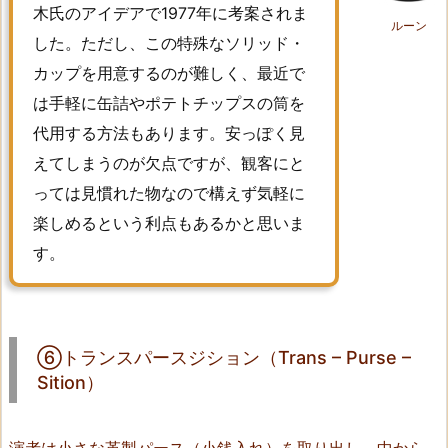
木氏のアイデアで1977年に考案されま
–
ルーン
S
した。ただし、この特殊なソリッド・
i
カップを用意するのが難しく、最近で
t
は手軽に缶詰やポテトチップスの筒を
i
代用する方法もあります。安っぽく見
o
えてしまうのが欠点ですが、観客にと
n）
っては見慣れた物なので構えず気軽に
8.
楽しめるという利点もあるかと思いま
⑦
ト
す。
ラ
ン
ス
パ
⑥トランスパースジション（Trans – Purse –
ー
Sition）
ス
テ
演者は小さな革製パース（小銭入れ）を取り出し、中から