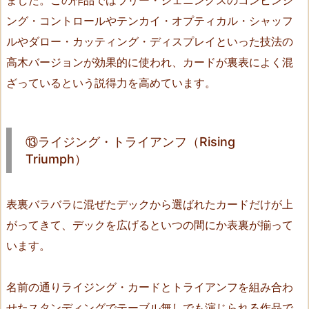
ト
ング・コントロールやテンカイ・オプティカル・シャッフ
ー
ルやダロー・カッティング・ディスプレイといった技法の
タ
高木バージョンが効果的に使われ、カードが裏表によく混
ル・
ト
ざっているという説得力を高めています。
ラ
イ
ア
⑬ライジング・トライアンフ（Rising
ン
Triumph）
フ
（T
表裏バラバラに混ぜたデックから選ばれたカードだけが上
o
がってきて、デックを広げるといつの間にか表裏が揃って
t
a
います。
l
T
名前の通りライジング・カードとトライアンフを組み合わ
r
せたスタンディングでテーブル無しでも演じられる作品で