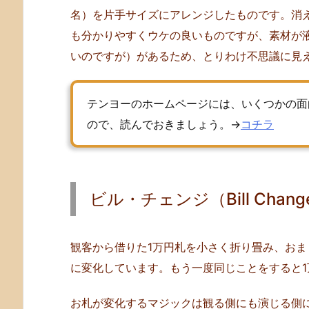
3.
名）を片手サイズにアレンジしたものです。消
ビ
も分かりやすくウケの良いものですが、素材が
ル・
いのですが）があるため、とりわけ不思議に見
チ
ェ
ン
テンヨーのホームページには、いくつかの面
ジ
ので、読んでおきましょう。→
コチラ
（B
i
l
l
ビル・チェンジ（Bill Chang
C
h
a
観客から借りた1万円札を小さく折り畳み、お
n
に変化しています。もう一度同じことをすると1
g
e）
お札が変化するマジックは観る側にも演じる側