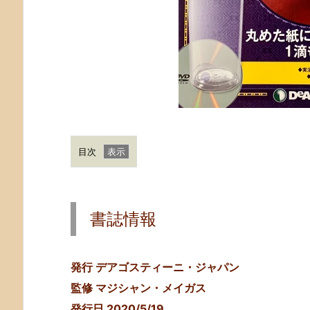
目次
1.
書
誌
書誌情報
情
報
2.
発行 デアゴスティーニ・ジャパン
消
監修 マジシャン・メイガス
え
発行日 2020/5/19