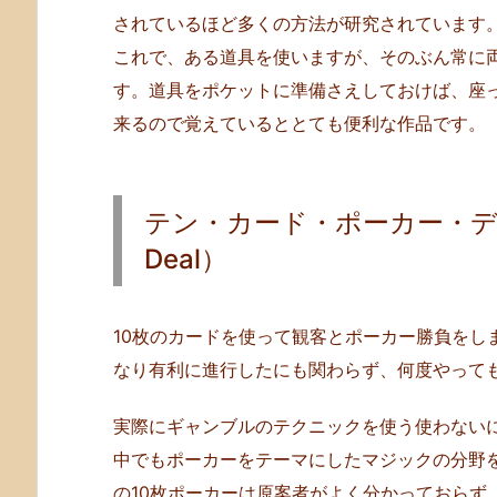
4.
されているほど多くの方法が研究されています
テ
これで、ある道具を使いますが、そのぶん常に
ン・
す。道具をポケットに準備さえしておけば、座
カ
ー
来るので覚えているととても便利な作品です。
ド・
ポ
ー
テン・カード・ポーカー・ディール
カ
Deal）
ー・
デ
ィ
10枚のカードを使って観客とポーカー勝負をし
ー
なり有利に進行したにも関わらず、何度やって
ル
（T
実際にギャンブルのテクニックを使う使わない
e
中でもポーカーをテーマにしたマジックの分野
n
の10枚ポーカーは原案者がよく分かっておらず
C