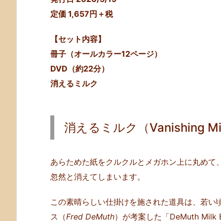
る
定価 1,657円＋税
ミ
ル
【セット内容】
ク
冊子（オールカラー12ページ）
（V
DVD（約22分）
a
n
消えるミルク
i
s
h
消えるミルク（Vanishing Mi
i
n
g
あらためた紙をクルクルとメガホン上に丸めて
M
忽然と消えてしまいます。
i
l
この素晴らしい仕掛けを施された道具は、若い
k）
ス（
Fred DeMuth
）が考案した「DeMuth Mi