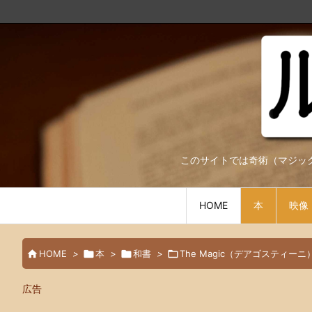
このサイトでは奇術（マジック）に関する情報
HOME
本
映像

HOME
>

本
>

和書
>

The Magic（デアゴスティーニ
広告