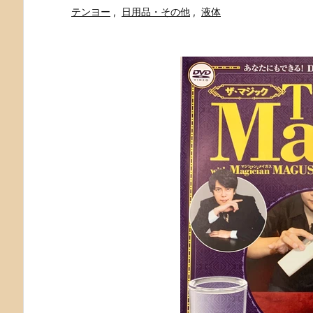
テンヨー
,
日用品・その他
,
液体