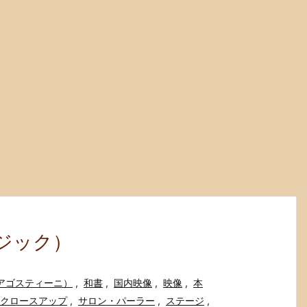
・マジック）
（デアゴスティーニ）
,
和書
,
国内映像
,
映像
,
本
クロースアップ
,
サロン・パーラー
,
ステージ
,