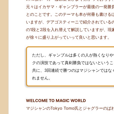
元々はイカサマ・ギャンブラーが最後の一発勝
a
r
とのことです。このテーマも本が何冊も書ける
d
いますが、デアゴスティーニで紹介されている
P
の1段と2段を入れ替えて解説していますが、現
o
が徐々に盛り上がっていって良いと思います。
k
e
r
ただし、ギャンブルは多くの人が熱くなりや
D
クの演技であって真剣勝負ではないというこ
e
共に、3回連続で勝つのはマジシャンではな
a
れません。
l）
WELCOME TO MAGIC WORLD
マジシャンのTokyo Tomo氏とジャグラー