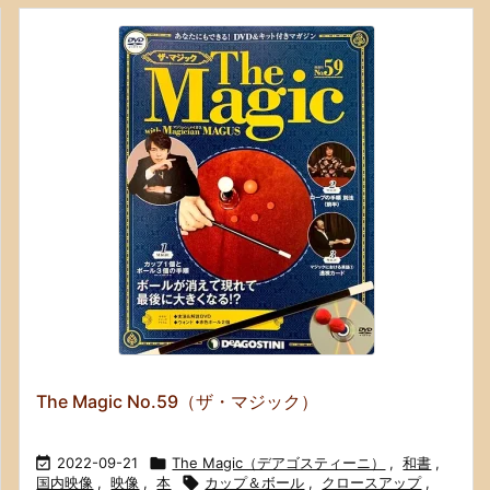
The Magic No.59（ザ・マジック）

2022-09-21

The Magic（デアゴスティーニ）
,
和書
,
国内映像
,
映像
,
本

カップ＆ボール
,
クロースアップ
,