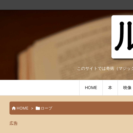
このサイトでは奇術（マジック）に関する情報
HOME
本
映像

HOME
>

ロープ
広告