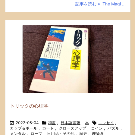
記事を読む
The Magi ...
トリックの心理学

2022-05-04

和書
,
日本語書籍
,
本

エッセイ
,
カップ＆ボール
,
カード
,
クロースアップ
,
コイン
,
パズル
,
メンタル
,
ロープ
,
日用品・その他
,
歴史
,
理論系