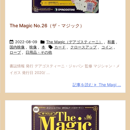
The Magic No.26（ザ・マジック）

2022-08-09

The Magic（デアゴスティーニ）
,
和書
,
国内映像
,
映像
,
本

カード
,
クロースアップ
,
コイン
,
ロープ
,
日用品・その他
書誌情報 発行 デアゴスティーニ・ジャパン 監修 マジシャン・メ
イガス 発行日 2020/ ...
記事を読む
The Magi ...