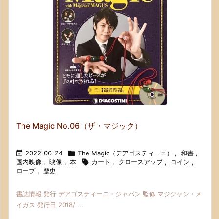
The Magic No.06（ザ・マジック）

2022-06-24

The Magic（デアゴスティーニ）
,
和書
,
国内映像
,
映像
,
本

カード
,
クロースアップ
,
コイン
,
ロープ
,
歴史
書誌情報 発行 デアゴスティーニ・ジャパン 監修 マジシャン・メ
イガス 発行日 2018/ ...