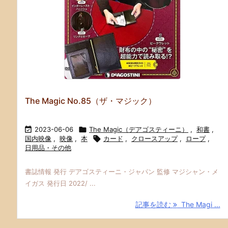
The Magic No.85（ザ・マジック）

2023-06-06

The Magic（デアゴスティーニ）
,
和書
,
国内映像
,
映像
,
本

カード
,
クロースアップ
,
ロープ
,
日用品・その他
書誌情報 発行 デアゴスティーニ・ジャパン 監修 マジシャン・メ
イガス 発行日 2022/ ...
記事を読む
The Magi ...