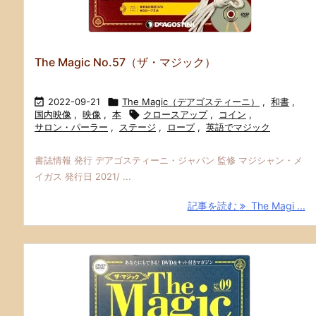
The Magic No.57（ザ・マジック）

2022-09-21

The Magic（デアゴスティーニ）
,
和書
,
国内映像
,
映像
,
本

クロースアップ
,
コイン
,
サロン・パーラー
,
ステージ
,
ロープ
,
英語でマジック
書誌情報 発行 デアゴスティーニ・ジャパン 監修 マジシャン・メ
イガス 発行日 2021/ ...
記事を読む
The Magi ...