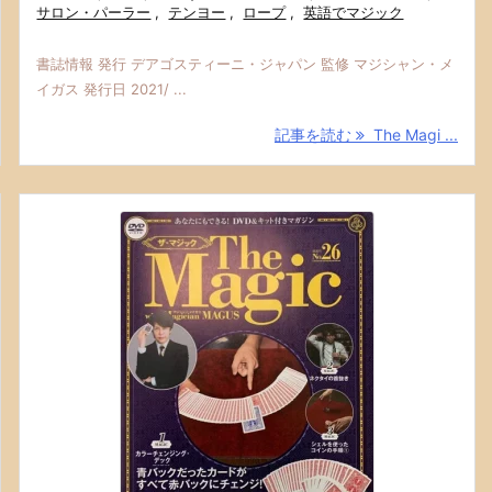
サロン・パーラー
,
テンヨー
,
ロープ
,
英語でマジック
書誌情報 発行 デアゴスティーニ・ジャパン 監修 マジシャン・メ
イガス 発行日 2021/ ...
記事を読む
The Magi ...