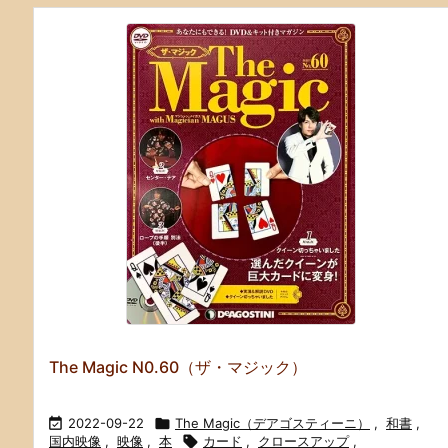
The Magic N0.60（ザ・マジック）

2022-09-22

The Magic（デアゴスティーニ）
,
和書
,
国内映像
,
映像
,
本

カード
,
クロースアップ
,