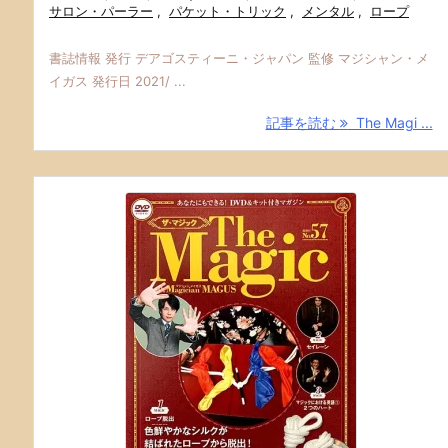
サロン・パーラー
,
パケット・トリック
,
メンタル
,
ロープ
書誌情報 発行 デアゴスティーニ・ジャパン 監修 マジシャン・メ
イガス 発行日 2021/ ...
記事を読む
The Magi ...