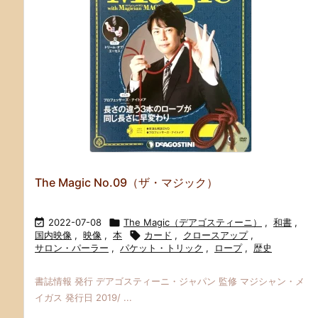
The Magic No.09（ザ・マジック）

2022-07-08

The Magic（デアゴスティーニ）
,
和書
,
国内映像
,
映像
,
本

カード
,
クロースアップ
,
サロン・パーラー
,
パケット・トリック
,
ロープ
,
歴史
書誌情報 発行 デアゴスティーニ・ジャパン 監修 マジシャン・メ
イガス 発行日 2019/ ...