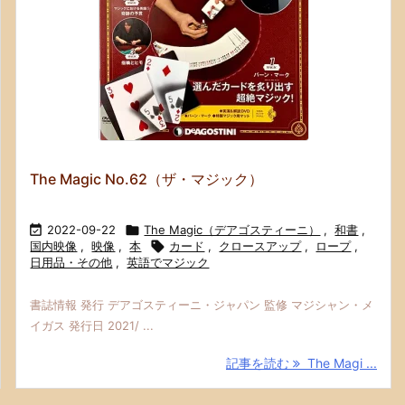
The Magic No.62（ザ・マジック）

2022-09-22

The Magic（デアゴスティーニ）
,
和書
,
国内映像
,
映像
,
本

カード
,
クロースアップ
,
ロープ
,
日用品・その他
,
英語でマジック
書誌情報 発行 デアゴスティーニ・ジャパン 監修 マジシャン・メ
イガス 発行日 2021/ ...
記事を読む
The Magi ...