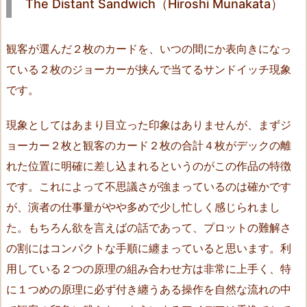
The Distant Sandwich（Hiroshi Munakata）
k
a
t
観客が選んだ２枚のカードを、いつの間にか表向きになっ
a）
ている２枚のジョーカーが挟んで当てるサンドイッチ現象
3.
です。
S
p
現象としてはあまり目立った印象はありませんが、まずジ
r
ョーカー２枚と観客のカード２枚の合計４枚がデックの離
e
れた位置に明確に差し込まれるというのがこの作品の特徴
a
です。これによって不思議さが強まっているのは確かです
d
が、演者の仕事量がやや多めで少し忙しく感じられまし
S
p
た。もちろん欲を言えばの話であって、プロットの難解さ
e
の割にはコンパクトな手順に纏まっていると思います。利
c
用している２つの原理の組み合わせ方は非常に上手く、特
t
に１つめの原理に必ず付き纏うある操作を自然な流れの中
r