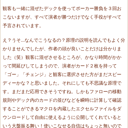
B
C
観客も一緒に混ぜたデックを使ってポーカー勝負を３回お
S
こないますが、すべて演者が勝つだけでなく手役がすべて
t
予言されています。
h
e
え？うそ…なんでこうなるの？原理の説明を読んでもよく分
o
かりませんでしたが、作者の頭が良いことだけは分かりま
r
した（笑）観客に混ぜさせるところが、かなり時間がかか
y
って間延びしてしまうので、演者がカード２枚を持って
（K.
「ゴー」「チェンジ」と観客に選択させた方がまだスピー
M
i
ディーかな？と思いました。それにしても不思議な原理で
y
す。まだまだ応用できそうですね。しかもファローの移動
a
規則やデック内のカードの並びなどを瞬時に計算して確認
m
することができるマクロを内蔵したエクセルファイルをダ
o
ウンロードして自由に使えるように公開してくれていると
t
いう大盤振る舞い！使いこなせる自信はちょっと無いので
o）