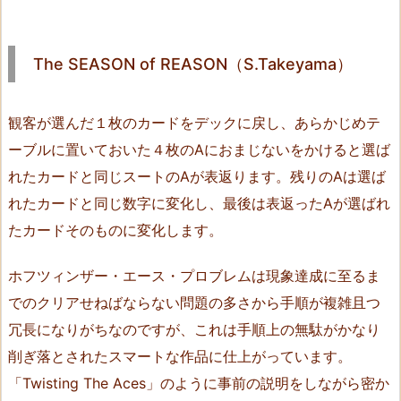
i
y
The SEASON of REASON（S.Takeyama）
a
m
o
観客が選んだ１枚のカードをデックに戻し、あらかじめテ
t
ーブルに置いておいた４枚のAにおまじないをかけると選ば
o）
れたカードと同じスートのAが表返ります。残りのAは選ば
5.
れたカードと同じ数字に変化し、最後は表返ったAが選ばれ
T
たカードそのものに変化します。
h
e
ホフツィンザー・エース・プロブレムは現象達成に至るま
S
でのクリアせねばならない問題の多さから手順が複雑且つ
E
A
冗長になりがちなのですが、これは手順上の無駄がかなり
S
削ぎ落とされたスマートな作品に仕上がっています。
O
「Twisting The Aces」のように事前の説明をしながら密か
N