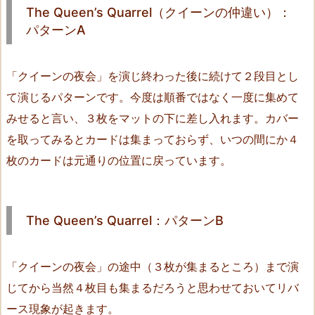
り
The Queen’s Quarrel（クイーンの仲違い）：
1
パターンA
7.
４
「クイーンの夜会」を演じ終わった後に続けて２段目とし
A
て演じるパターンです。今度は順番ではなく一度に集めて
（b
みせると言い、３枚をマットの下に差し入れます。カバー
e
e
を取ってみるとカードは集まっておらず、いつの間にか４
v
枚のカードは元通りの位置に戻っています。
a
l
l
The Queen’s Quarrel：パターンB
e
y
8）
「クイーンの夜会」の途中（３枚が集まるところ）まで演
1
じてから当然４枚目も集まるだろうと思わせておいてリバ
8.
ース現象が起きます。