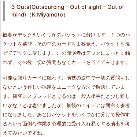
f
3 Outs(Outsourcing – Out of sight – Out of
s
mind)（K.Miyamoto）
i
g
h
観客がデックをいくつかのパケットに分けます。１つのパ
t
ケットを選び、その中のカードを１枚覚え、パケットを混
–
ぜてデックに戻します。この間演者はデックにまったく触
O
れず、その後一切の質問もなくカードを当ててみせます。
u
t
可能な限りカードに触れず、演技の途中で一切の質問もし
o
ないという難しい課題をユニークな方法で解決していま
f
す。観客にスプレッドさせるのは一般人相手だと少し難し
m
i
いかな？とは思いましたが、最後のアイデアは面白く参考
n
になりました。あとはパケットをいくつかに分けて操作す
d)
るという面倒な作業を心理的に受け入れ易くする演出を考
（K.
えてみたいですね。
M