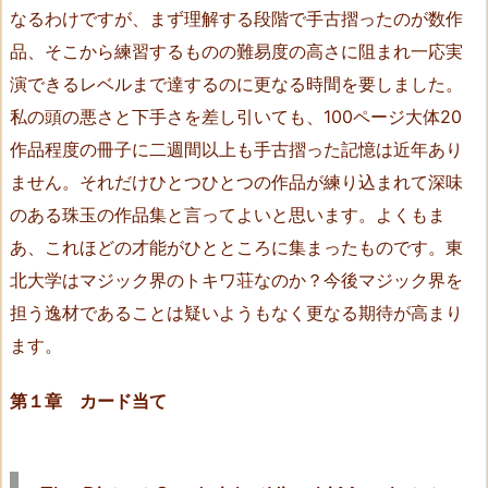
なるわけですが、まず理解する段階で手古摺ったのが数作
n
d
品、そこから練習するものの難易度の高さに阻まれ一応実
w
演できるレベルまで達するのに更なる時間を要しました。
i
私の頭の悪さと下手さを差し引いても、100ページ大体20
c
作品程度の冊子に二週間以上も手古摺った記憶は近年あり
h
ません。それだけひとつひとつの作品が練り込まれて深味
（H
のある珠玉の作品集と言ってよいと思います。よくもま
i
あ、これほどの才能がひとところに集まったものです。東
r
o
北大学はマジック界のトキワ荘なのか？今後マジック界を
s
担う逸材であることは疑いようもなく更なる期待が高まり
h
ます。
i
M
第１章 カード当て
u
n
a