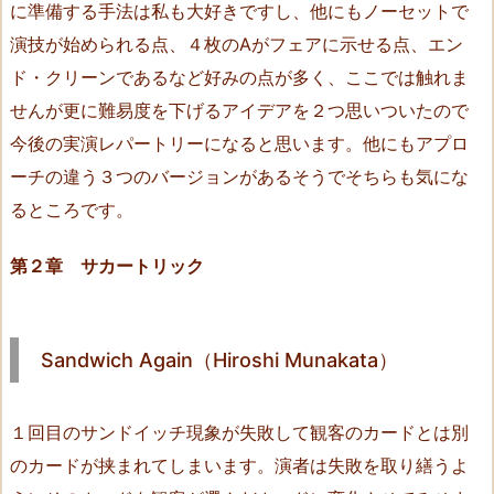
に準備する手法は私も大好きですし、他にもノーセットで
o
演技が始められる点、４枚のAがフェアに示せる点、エン
f
ド・クリーンであるなど好みの点が多く、ここでは触れま
R
E
せんが更に難易度を下げるアイデアを２つ思いついたので
A
今後の実演レパートリーになると思います。他にもアプロ
S
ーチの違う３つのバージョンがあるそうでそちらも気にな
O
るところです。
N
（S.
第２章 サカートリック
T
a
k
Sandwich Again（Hiroshi Munakata）
e
y
a
１回目のサンドイッチ現象が失敗して観客のカードとは別
m
のカードが挟まれてしまいます。演者は失敗を取り繕うよ
a）