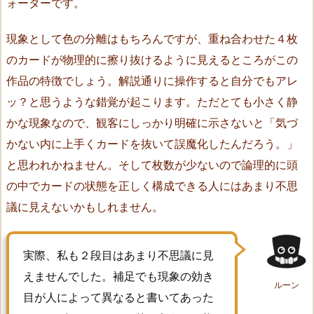
ォーターです。
a
c
現象として色の分離はもちろんですが、重ね合わせた４枚
r
のカードが物理的に擦り抜けるように見えるところがこの
o
作品の特徴でしょう。解説通りに操作すると自分でもアレ
p
ッ？と思うような錯覚が起こります。ただとても小さく静
o
かな現象なので、観客にしっかり明確に示さないと「気づ
k
かない内に上手くカードを抜いて誤魔化したんだろう。」
e
r
と思われかねません。そして枚数が少ないので論理的に頭
（J
の中でカードの状態を正しく構成できる人にはあまり不思
u
議に見えないかもしれません。
n
i
c
実際、私も２段目はあまり不思議に見
h
えませんでした。補足でも現象の効き
ルーン
i
目が人によって異なると書いてあった
A