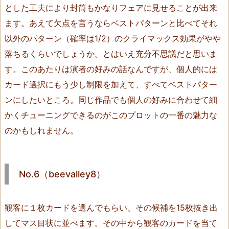
とした工夫により封筒もかなりフェアに見せることが出来
u
r
ます。あえて欠点を言うならベストパターンと比べてそれ
a）
以外のパターン（確率は1/2）のクライマックス効果がやや
1
落ちるくらいでしょうか。とはいえ充分不思議だと思いま
0.
す。このあたりは演者の好みの話なんですが、個人的には
T
カード選択にもう少し制限を加えて、すべてベストパター
r
ンにしたいところ。同じ作品でも個人の好みに合わせて細
a
かくチューニングできるのがこのプロットの一番の魅力な
n
s
のかもしれません。
p
o
l
No.6（beevalley8）
o
c
観客に１枚カードを選んでもらい、その候補を15枚抜き出
a
t
してマス目状に並べます。その中から観客のカードを当て