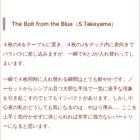
T
h
e
The Bolt from the Blue（S.Takeyama）
m
e:
Q
４枚のAをテーブルに置き、４枚のJをデック内に表向きで
Q
バラバラに差し込みますが、一瞬でAとJが入れ替わってし
（H
まいます。
i
r
一瞬で４枚同時に入れ替わる瞬間はとても鮮やかです。ノ
o
ーセットからシンプル且つ大胆な手法で一気に派手な現象
s
を引き起こすのでとてもインパクトがあります。しかし小
h
心者の私がどうしても気になるのは、やはり厚み…。ここを
i
上手く気付かせずに演じられれば非常に強力なレパートリ
M
u
ーになると思います。
n