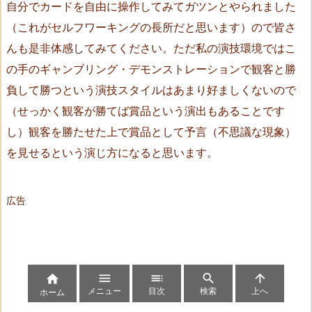
a
自分でカードを自由に操作してみてガツンとやられました
r
（これがセルフワーキングの長所だと思います）ので皆さ
r
んも是非体感してみてください。ただ私の演技環境ではこ
e
の手のギャンブリング・デモンストレーションで観客と勝
l
負して勝つという演技スタイルはあまり好ましくないので
（ク
（せっかく観客が勝てば賞品という演出もあることです
イ
ー
し）観客を勝たせた上で賞品として予言（不思議な現象）
ン
を見せるという演じ方になると思います。
の
仲
広告
違
い）：
パ
タ
ー





メニュー
目次
検索
上へ
ン
ホーム
A