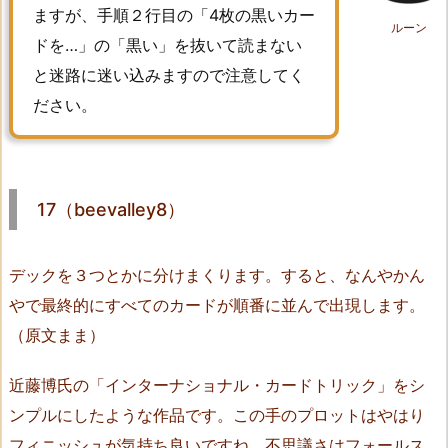
r
ますが、手順２行目の「4枚の黒いカー
ルーン
d
ドを…」の「黒い」を抜いて読まない
e
と迷路に迷い込みますので注意してく
r
ださい。
（S.
T
a
k
17（beevalley8）
e
y
a
デックを３つとかに分けまくります。すると、なんやかん
m
やで最終的にすべてのカードが順番に並んで出現します。
a）
（原文まま）
動
画
近藤博氏の「インターナショナル・カードトリック」をシ
あ
ンプルにしたような作品です。この手のプロットはやはり
り
フィニッシュが気持ち良いですね。不思議さはフォールス