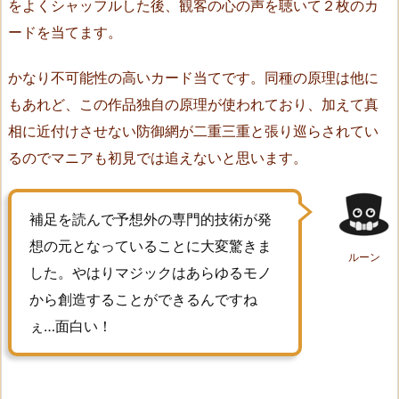
をよくシャッフルした後、観客の心の声を聴いて２枚のカ
s
(O
ードを当てます。
u
かなり不可能性の高いカード当てです。同種の原理は他に
t
s
もあれど、この作品独自の原理が使われており、加えて真
o
相に近付けさせない防御網が二重三重と張り巡らされてい
u
るのでマニアも初見では追えないと思います。
r
c
i
補足を読んで予想外の専門的技術が発
n
想の元となっていることに大変驚きま
ルーン
g
した。やはりマジックはあらゆるモノ
–
から創造することができるんですね
O
ぇ…面白い！
u
t
o