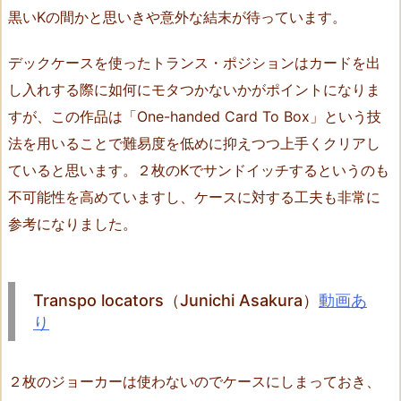
8.
黒いKの間かと思いきや意外な結末が待っています。
T
h
デックケースを使ったトランス・ポジションはカードを出
e
し入れする際に如何にモタつかないかがポイントになりま
T
すが、この作品は「One-handed Card To Box」という技
w
i
法を用いることで難易度を低めに抑えつつ上手くクリアし
n
ていると思います。２枚のKでサンドイッチするというのも
P
不可能性を高めていますし、ケースに対する工夫も非常に
e
参考になりました。
a
k
s
Transpo locators（Junichi Asakura）
動画あ
（S.
り
T
a
k
２枚のジョーカーは使わないのでケースにしまっておき、
e