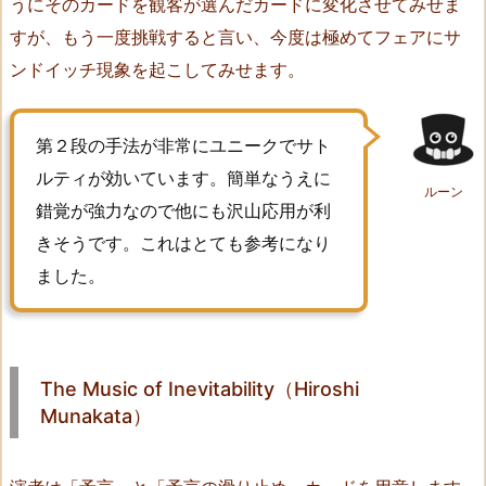
うにそのカードを観客が選んだカードに変化させてみせま
6.
すが、もう一度挑戦すると言い、今度は極めてフェアにサ
S
ンドイッチ現象を起こしてみせます。
a
n
d
第２段の手法が非常にユニークでサト
w
ルティが効いています。簡単なうえに
i
ルーン
錯覚が強力なので他にも沢山応用が利
c
きそうです。これはとても参考になり
h
ました。
A
g
a
i
The Music of Inevitability（Hiroshi
n
Munakata）
（H
i
r