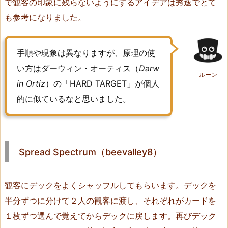
で観客の印象に残らないようにするアイデアは秀逸でとて
u
も参考になりました。
m
（b
e
手順や現象は異なりますが、原理の使
e
い方はダーウィン・オーティス（
Darw
v
ルーン
in Ortiz
）の「HARD TARGET」が個人
a
l
的に似ているなと思いました。
l
e
y
8）
Spread Spectrum（beevalley8）
4.
3
観客にデックをよくシャッフルしてもらいます。デックを
O
半分ずつに分けて２人の観客に渡し、それぞれがカードを
u
１枚ずつ選んで覚えてからデックに戻します。再びデック
t