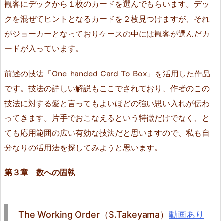
観客にデックから１枚のカードを選んでもらいます。デッ
y
クを混ぜてヒントとなるカードを２枚見つけますが、それ
a
がジョーカーとなっておりケースの中には観客が選んだカ
m
ードが入っています。
a）
9.
前述の技法「One-handed Card To Box」を活用した作品
S
です。技法の詳しい解説もここでされており、作者のこの
a
技法に対する愛と言ってもよいほどの強い思い入れが伝わ
n
d
ってきます。片手でおこなえるという特徴だけでなく、と
s
ても応用範囲の広い有効な技法だと思いますので、私も自
w
分なりの活用法を探してみようと思います。
i
t
第３章 数への固執
c
h
i
The Working Order（S.Takeyama）
動画あり
n