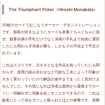
a
k
The Triumphant Poker（Hiroshi Munakata）
a
t
20枚のカードでおこなうポーカー・デモンストレーション
a）
です。観客が好きなようにカードを表裏ぐちゃぐちゃに混
1
9.
ぜ、観客自身の手札だけでなく演者の手札まで自由に選択
T
したにも関わらず演者が勝ち、しかもその手役まで予言さ
h
れています。
e
Q
これはスゴイです。元ネタとなる作品を知っていたにも関
u
わらず、原理の組み合わせなど巧妙な工夫によって印象が
e
大きく変わっていたので解説の途中までまったく気付けま
e
せんでした。その気になれば演者は最初から最後までカー
n’s
ドに一切触れずに現象を起こすことができるので、これは
Q
u
観客にとって頭をガツンと殴られたほどの衝撃です。実際