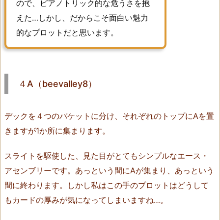
ので、ピアノトリック的な危うさを抱
s
えた…しかし、だからこそ面白い魅力
a
的なプロットだと思います。
k
u
r
a）
４A（beevalley8）
1
6.
C
デックを４つのパケットに分け、それぞれのトップにAを置
h
きますが1か所に集まります。
e
a
スライトを駆使した、見た目がとてもシンプルなエース・
p
アセンブリーです。あっという間にAが集まり、あっという
O
間に終わります。しかし私はこの手のプロットはどうして
&
もカードの厚みが気になってしまいますね…。
W
（H