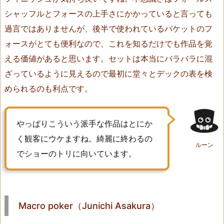
1
シャッフルとフォースの上手さにかかっていると言っても
2.
N
過言ではありませんが、後半で使われているパケットのフ
o.
ォースがとても便利なので、これを知るだけでも作品を覚
6
える価値があると思います。セットは本当にバラバラに混
（b
ざっているように見えるので最初に堂々とデックの表を検
e
められるのも利点です。
e
v
a
やっぱりこういう派手な作品はとにか
l
く観客にウケますね。綺麗に終わるの
l
ルーン
でショーのトリに向いています。
e
y
8）
1
Macro poker（Junichi Asakura）
3.