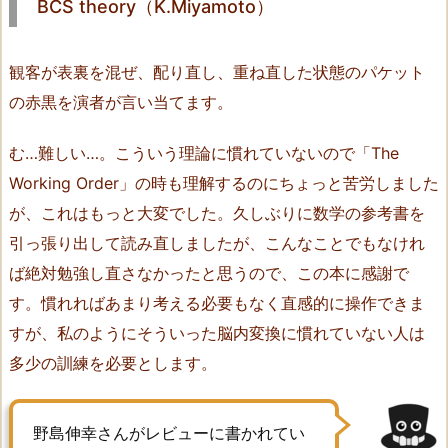
BCS theory（K.Miyamoto）
動
画
あ
観客が表裏を混ぜ、配り直し、重ね直した状態のパケット
り
の赤黒を演者が言い当てます。
1
1.
む…難しい…。こういう理論に慣れていないので「The
T
Working Order」の時も理解するのにちょっと苦労しました
h
が、これはもっと大変でした。久しぶりに数学の参考書を
e
引っ張り出して読み直しましたが、こんなことでもなけれ
W
o
ば絶対勉強し直さなかったと思うので、この本に感謝で
r
す。慣れればあまり考える必要もなく直感的に操作できま
k
すが、私のようにそういった脳内変換に慣れていない人は
i
多少の訓練を必要とします。
n
g
O
野島伸幸さんがレビューに書かれてい