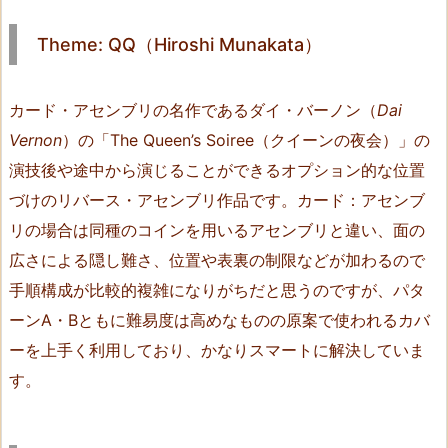
i
r
Theme: QQ（Hiroshi Munakata）
o
s
カード・アセンブリの名作であるダイ・バーノン（
Dai
h
Vernon
）の「The Queen’s Soiree（クイーンの夜会）」の
i
演技後や途中から演じることができるオプション的な位置
M
u
づけのリバース・アセンブリ作品です。カード：アセンブ
n
リの場合は同種のコインを用いるアセンブリと違い、面の
a
広さによる隠し難さ、位置や表裏の制限などが加わるので
k
手順構成が比較的複雑になりがちだと思うのですが、パタ
a
ーンA・Bともに難易度は高めなものの原案で使われるカバ
t
ーを上手く利用しており、かなりスマートに解決していま
a）
動
す。
画
あ