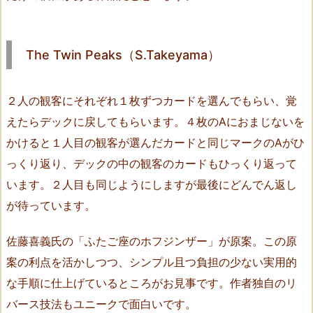
u
s
i
The Twin Peaks（S.Takeyama）
c
o
f
２人の観客にそれぞれ１枚ずつカードを選んでもらい、覚
I
えたらデックに戻してもらいます。４枚のAにおまじないを
n
かけると１人目の観客が選んだカードと同じマークのAがひ
e
っくり返り、デックの中の観客のカードもひっくり返って
v
います。２人目も同じようにしますが最後にどんでん返し
i
が待っています。
t
a
佐藤喜義氏の「ふたご座のホフジンザー」が原案。この原
b
案の利点を活かしつつ、シンプル且つ負担の少ない実用的
i
l
な手順に仕上げているところがお見事です。作者独自のリ
i
バース技法もユニークで面白いです。