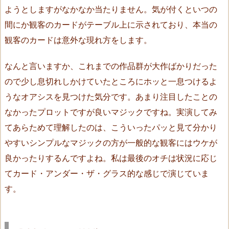
o
ようとしますがなかなか当たりません。気が付くといつの
r
間にか観客のカードがテーブル上に示されており、本当の
s
観客のカードは意外な現れ方をします。
（J
u
なんと言いますか、これまでの作品群が大作ばかりだった
n
ので少し息切れしかけていたところにホッと一息つけるよ
i
うなオアシスを見つけた気分です。あまり注目したことの
c
なかったプロットですが良いマジックですね。実演してみ
h
i
てあらためて理解したのは、こういったパッと見て分かり
A
やすいシンプルなマジックの方が一般的な観客にはウケが
s
良かったりするんですよね。私は最後のオチは状況に応じ
a
てカード・アンダー・ザ・グラス的な感じで演じていま
k
す。
u
r
a）