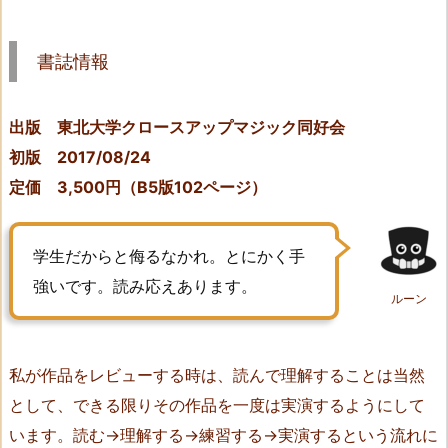
書
誌
書誌情報
情
報
出版 東北大学クロースアップマジック同好会
2.
T
初版 2017/08/24
h
定価 3,500円（B5版102ページ）
e
D
学生だからと侮るなかれ。とにかく手
i
s
強いです。読み応えあります。
ルーン
t
a
n
私が作品をレビューする時は、読んで理解することは当然
t
として、できる限りその作品を一度は実演するようにして
S
います。読む→理解する→練習する→実演するという流れに
a