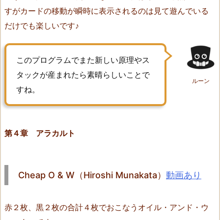
すがカードの移動が瞬時に表示されるのは見て遊んでいる
1
4.
だけでも楽しいです♪
1
7
このプログラムでまた新しい原理やス
（b
タックが産まれたら素晴らしいことで
e
ルーン
e
すね。
v
a
l
第４章 アラカルト
l
e
y
Cheap O & W（Hiroshi Munakata）
動画あり
8）
1
5.
赤２枚、黒２枚の合計４枚でおこなうオイル・アンド・ウ
M