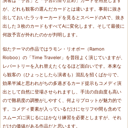
演者は「予言」と「予言の滑り止め」カードを用意します
o
が、どれも観客の選んだカードとは違います。事前に抜き
s
出しておいたラッキーカードを見るとスペードのAで、抜き
h
出した３枚のカードもすべてAに変化します。そして最後に
i
M
何故予言が外れたのかが判明します。
u
n
似たテーマの作品ではラモン・リオボー（Ramon
a
Rioboo）の「Time Traveler」を普段よく演じていますが、
k
レパートリーを入れ替えたくなるほど面白いです。本来な
a
ら観客の（ひょっとしたら演者も）混乱を招くばかりで、
t
効果半減と思われがちの多過ぎるカード提示もコメディ演
a）
出として自然に登場させられますし、手法の自由度も高い
7.
ので難易度の調整がしやすく、何よりプロットが魅力的で
T
す。コメディ要素が入っているだけにセリフや間も含めて
h
e
スムーズに演じるにはかなり練習を必要としますが、それ
M
だけの価値がある作品だと思います。