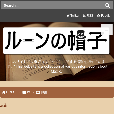

Twitter
Feedly
RSS


メニュ

サイド
このサイトでは奇術（マジック）に関する情報を纏めていま

す。"This website is a collection of various information about
Magic."
前へ

次へ


HOME
>

本
>

和書
検索
広告