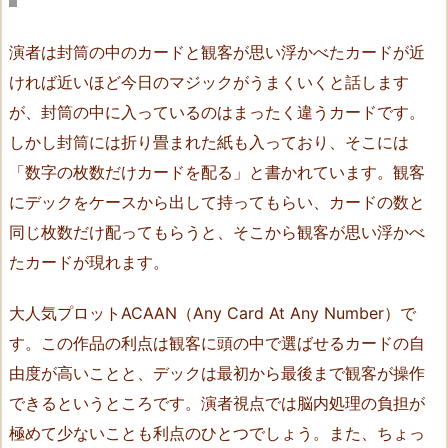
t
h
演者は封筒の中のカードと観客が思い浮かべたカードが近
e
ければ近いほど今日のマジックがうまくいくと話します
b
が、封筒の中に入っているのはまったく違うカードです。
o
しかし封筒には折り畳まれた紙も入っており、そこには
x
「数字の枚数だけカードを配る」と書かれています。観客
（J
にデックをケースから出して持ってもらい、カードの数と
u
n
同じ枚数だけ配ってもらうと、そこから観客が思い浮かべ
i
たカードが現れます。
c
h
大人気プロットACAAN（Any Card At Any Number）で
i
す。この作品の利点は観客に頭の中で選ばせるカードの自
A
由度が高いことと、デックは最初から最後まで観客が操作
s
できるというところです。演者視点では脳内処理の負担が
a
極めて少ないことも利点のひとつでしょう。また、ちょっ
k