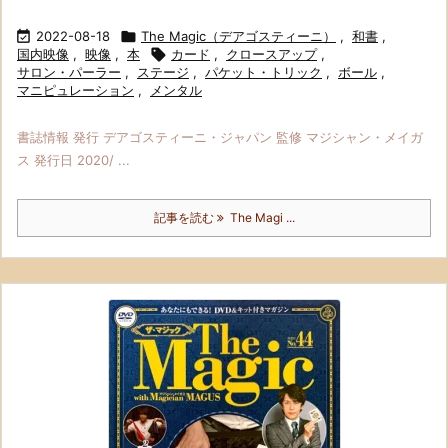

2022-08-18

The Magic（デアゴスティーニ）
,
和書
,
国内映像
,
映像
,
本

カード
,
クロースアップ
,
サロン・パーラー
,
ステージ
,
パケット・トリック
,
ボール
,
マニピュレーション
,
メンタル
書誌情報 発行 デアゴスティーニ・ジャパン 監修 マジシャン・メイガ
ス 発行日 2020/ ...
記事を読む
The Magi ...