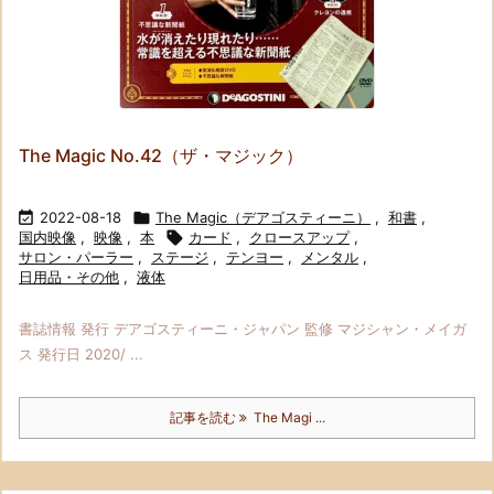
The Magic No.42（ザ・マジック）

2022-08-18

The Magic（デアゴスティーニ）
,
和書
,
国内映像
,
映像
,
本

カード
,
クロースアップ
,
サロン・パーラー
,
ステージ
,
テンヨー
,
メンタル
,
日用品・その他
,
液体
書誌情報 発行 デアゴスティーニ・ジャパン 監修 マジシャン・メイガ
ス 発行日 2020/ ...
記事を読む
The Magi ...