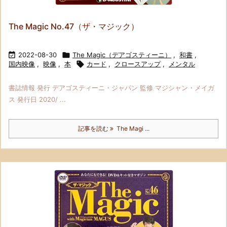
The Magic No.47（ザ・マジック）

2022-08-30

The Magic（デアゴスティーニ）
,
和書
,
国内映像
,
映像
,
本

カード
,
クロースアップ
,
メンタル
書誌情報 発行 デアゴスティーニ・ジャパン 監修 マジシャン・メイガ
ス 発行日 2020/ ...
記事を読む
The Magi ...