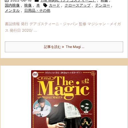

2022-08-18

The Magic（デアゴスティーニ）
,
和書
,
国内映像
,
映像
,
本

カード
,
クロースアップ
,
テンヨー
,
メンタル
,
日用品・その他
書誌情報 発行 デアゴスティーニ・ジャパン 監修 マジシャン・メイガ
ス 発行日 2020/ ...
記事を読む
The Magi ...