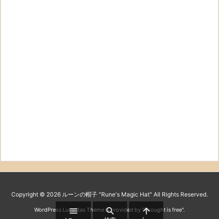
Copyright ©
2026
ルーンの帽子 "Rune's Magic Hat"
All Rights Reserved.



WordPress Luxeritas Theme is provided by "
Thought is free
".