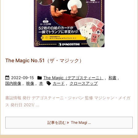
The Magic No.51（ザ・マジック）

2022-09-15

The Magic（デアゴスティーニ）
,
和書
,
国内映像
,
映像
,
本

カード
,
クロースアップ
書誌情報 発行 デアゴスティーニ・ジャパン 監修 マジシャン・メイガ
ス 発行日 2021/ ...
記事を読む
The Magi ...