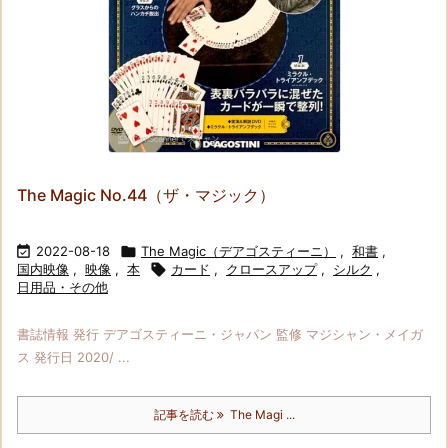
The Magic No.44（ザ・マジック）

2022-08-18

The Magic（デアゴスティーニ）
,
和書
,
国内映像
,
映像
,
本

カード
,
クロースアップ
,
シルク
,
日用品・その他
書誌情報 発行 デアゴスティーニ・ジャパン 監修 マジシャン・メイガ
ス 発行日 2020/ ...
記事を読む
The Magi ...