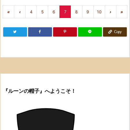
«
‹
4
5
6
7
8
9
10
›
»
Copy
『ルーンの帽子』へようこそ！