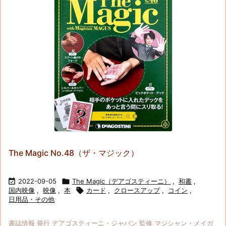
The Magic No.48（ザ・マジック）

2022-09-05

The Magic（デアゴスティーニ）
,
和書
,
国内映像
,
映像
,
本

カード
,
クロースアップ
,
コイン
,
日用品・その他
書誌情報 発行 デアゴスティーニ・ジャパン 監修 マジシャン・メイガ