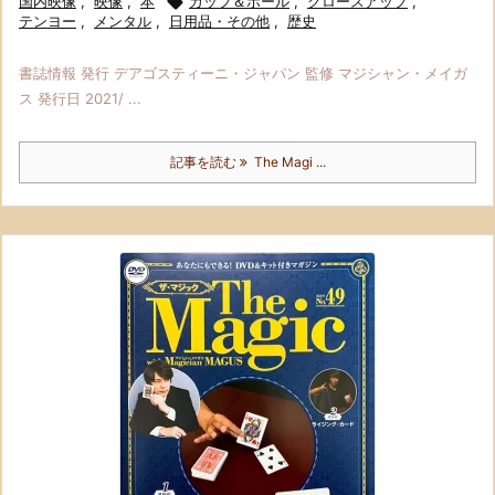
国内映像
,
映像
,
本

カップ＆ボール
,
クロースアップ
,
テンヨー
,
メンタル
,
日用品・その他
,
歴史
書誌情報 発行 デアゴスティーニ・ジャパン 監修 マジシャン・メイガ
ス 発行日 2021/ ...
記事を読む
The Magi ...