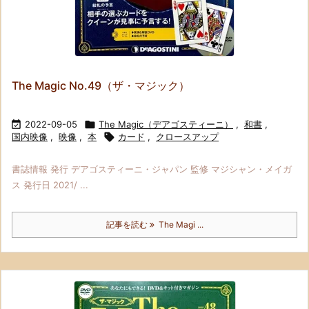
The Magic No.49（ザ・マジック）

2022-09-05

The Magic（デアゴスティーニ）
,
和書
,
国内映像
,
映像
,
本

カード
,
クロースアップ
書誌情報 発行 デアゴスティーニ・ジャパン 監修 マジシャン・メイガ
ス 発行日 2021/ ...
記事を読む
The Magi ...