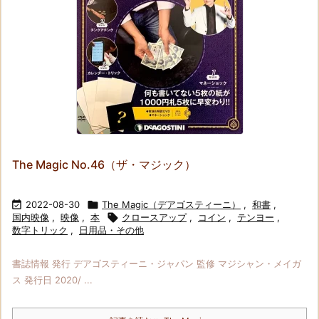
The Magic No.46（ザ・マジック）

2022-08-30

The Magic（デアゴスティーニ）
,
和書
,
国内映像
,
映像
,
本

クロースアップ
,
コイン
,
テンヨー
,
数字トリック
,
日用品・その他
書誌情報 発行 デアゴスティーニ・ジャパン 監修 マジシャン・メイガ
ス 発行日 2020/ ...