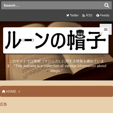

Twitter
Feedly
RSS


メニュ

サイド
このサイトでは奇術（マジック）に関する情報を纏めていま

す。"This website is a collection of various information about
Magic."
前へ

次へ


HOME
>
検索
広告