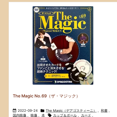
The Magic No.69（ザ・マジック）

2022-09-24

The Magic（デアゴスティーニ）
,
和書
,
国内映像
,
映像
,
本

カップ＆ボール
,
カード
,