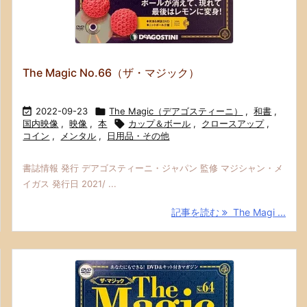
The Magic No.66（ザ・マジック）

2022-09-23

The Magic（デアゴスティーニ）
,
和書
,
国内映像
,
映像
,
本

カップ＆ボール
,
クロースアップ
,
コイン
,
メンタル
,
日用品・その他
書誌情報 発行 デアゴスティーニ・ジャパン 監修 マジシャン・メ
イガス 発行日 2021/ ...
記事を読む
The Magi ...