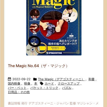
The Magic No.64（ザ・マジック）

2022-09-22

The Magic（デアゴスティーニ）
,
和書
,
国内映像
,
映像
,
本

カード
,
クロースアップ
,
バー・ベット
,
パケット・トリック
,
パズル
,
日用品・その他
書誌情報 発行 デアゴスティーニ・ジャパン 監修 マジシャン・メ