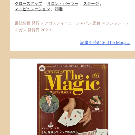
クロースアップ
,
サロン・パーラー
,
ステージ
,
マニピュレーション
,
和妻
書誌情報 発行 デアゴスティーニ・ジャパン 監修 マジシャン・メ
イガス 発行日 2021/ ...
記事を読む
The Magi ...