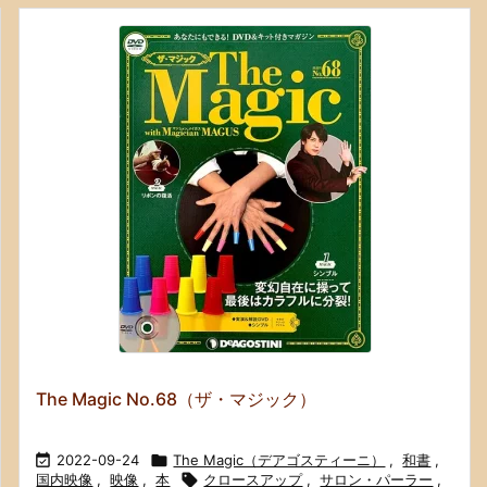
The Magic No.68（ザ・マジック）

2022-09-24

The Magic（デアゴスティーニ）
,
和書
,
国内映像
,
映像
,
本

クロースアップ
,
サロン・パーラー
,