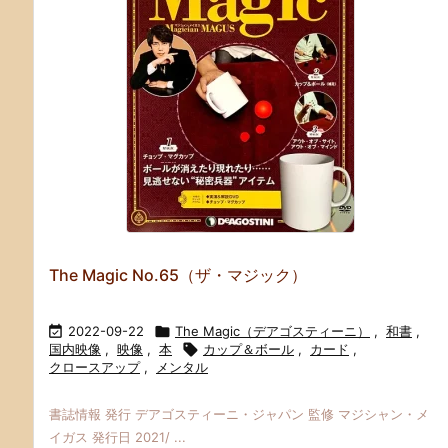
The Magic No.65（ザ・マジック）

2022-09-22

The Magic（デアゴスティーニ）
,
和書
,
国内映像
,
映像
,
本

カップ＆ボール
,
カード
,
クロースアップ
,
メンタル
書誌情報 発行 デアゴスティーニ・ジャパン 監修 マジシャン・メ
イガス 発行日 2021/ ...