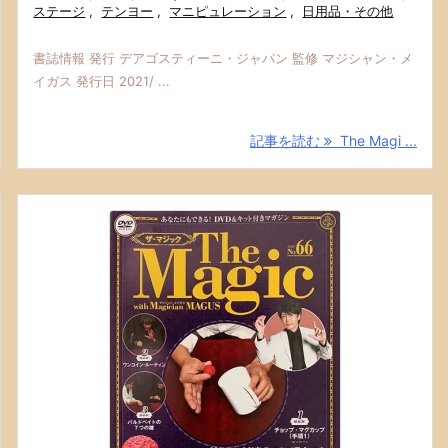
ステージ
,
テンヨー
,
マニピュレーション
,
日用品・その他
書誌情報 発行 デアゴスティーニ・ジャパン 監修 マジシャン・メ
イガス 発行日 2021/ ...
記事を読む
The Magi ...