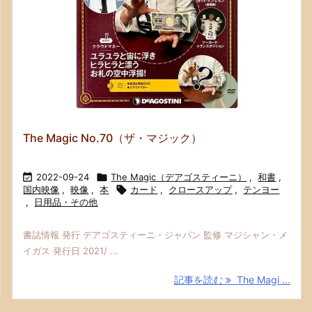
The Magic No.70（ザ・マジック）

2022-09-24

The Magic（デアゴスティーニ）
,
和書
,
国内映像
,
映像
,
本

カード
,
クロースアップ
,
テンヨー
,
日用品・その他
書誌情報 発行 デアゴスティーニ・ジャパン 監修 マジシャン・メ
イガス 発行日 2021/ ...
記事を読む
The Magi ...