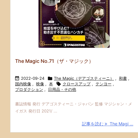
The Magic No.71（ザ・マジック）

2022-09-24

The Magic（デアゴスティーニ）
,
和書
,
国内映像
,
映像
,
本

クロースアップ
,
テンヨー
,
プロダクション
,
日用品・その他
書誌情報 発行 デアゴスティーニ・ジャパン 監修 マジシャン・メ
イガス 発行日 2021/ ...
記事を読む
The Magi ...