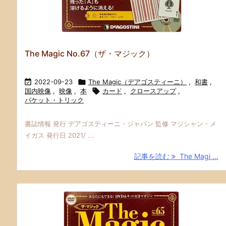
The Magic No.67（ザ・マジック）

2022-09-23

The Magic（デアゴスティーニ）
,
和書
,
国内映像
,
映像
,
本

カード
,
クロースアップ
,
パケット・トリック
書誌情報 発行 デアゴスティーニ・ジャパン 監修 マジシャン・メ
イガス 発行日 2021/ ...
記事を読む
The Magi ...