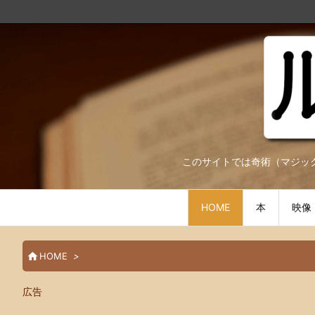
このサイトでは奇術（マジック）に関する情報
HOME
本
映像

HOME
>
広告